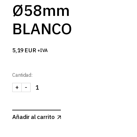
Ø58mm
BLANCO
5,19
EUR
+IVA
Cantidad:
+
-
SPOTMINI CUADRADO BASCULANTE Ø58mm BLAN
Añadir al carrito