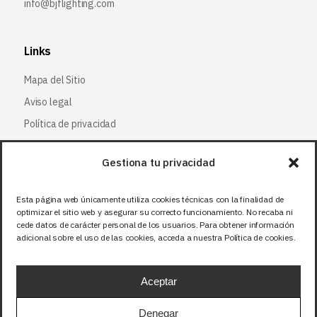
info@bjflighting.com
Links
Mapa del Sitio
Aviso legal
Política de privacidad
Política de cookies
Gestiona tu privacidad
Síguenos
Esta página web únicamente utiliza cookies técnicas con la finalidad de
optimizar el sitio web y asegurar su correcto funcionamiento. No recaba ni
Facebook
cede datos de carácter personal de los usuarios. Para obtener información
adicional sobre el uso de las cookies, acceda a nuestra Política de cookies.
X (Twitter
)
Instagram
Aceptar
LinkedIn
Denegar