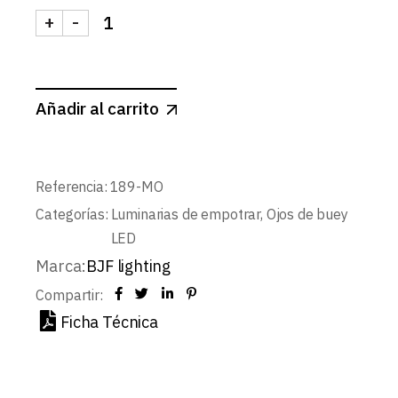
+
-
SPOT REDONDO BASCULANTE ∅74mm MARRON O
Añadir al carrito
Referencia:
189-MO
Categorías:
Luminarias de empotrar
,
Ojos de buey
LED
Marca:
BJF lighting
Compartir:
Ficha Técnica