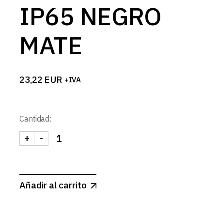
IP65 NEGRO
MATE
23,22
EUR
+IVA
Cantidad:
+
-
SPOT CUADRADO Ø70mm GU10 IP65 NEGRO MAT
Añadir al carrito