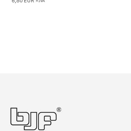
6,80
EUR
+IVA