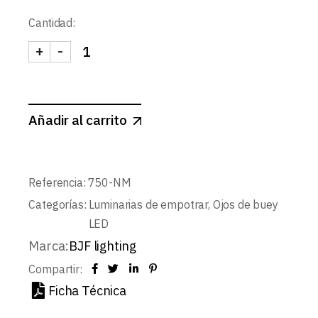
Cantidad:
+
-
SPOT CUADRADO CONCAVO FIJO Ø75mm GU10 N
Añadir al carrito
Referencia:
750-NM
Categorías:
Luminarias de empotrar
,
Ojos de buey
LED
Marca:
BJF lighting
Compartir:
Ficha Técnica