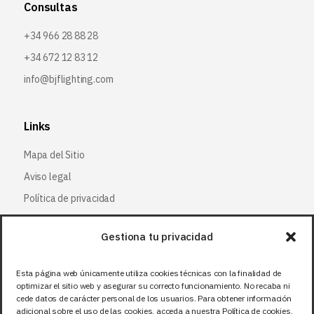
Consultas
+34 966 28 88 28
+34 672 12 83 12
info@bjflighting.com
Links
Mapa del Sitio
Aviso legal
Política de privacidad
Política de cookies
Gestiona tu privacidad
Síguenos
Esta página web únicamente utiliza cookies técnicas con la finalidad de
optimizar el sitio web y asegurar su correcto funcionamiento. No recaba ni
Facebook
cede datos de carácter personal de los usuarios. Para obtener información
adicional sobre el uso de las cookies, acceda a nuestra Política de cookies.