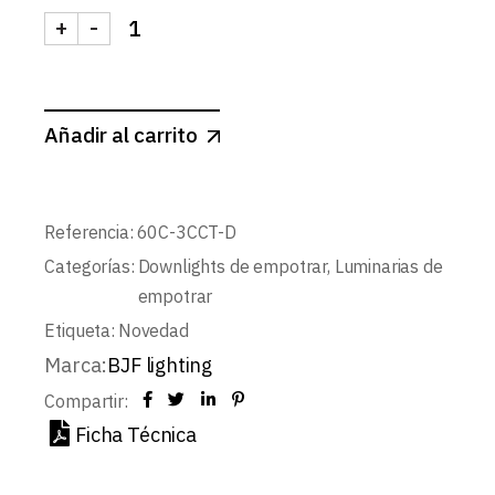
+
-
DOWNLIGHT LED BLANCO MATE CUADRADO 6W 3
Añadir al carrito
Referencia:
60C-3CCT-D
Categorías:
Downlights de empotrar
,
Luminarias de
empotrar
Etiqueta:
Novedad
Marca:
BJF lighting
Compartir:
Ficha Técnica