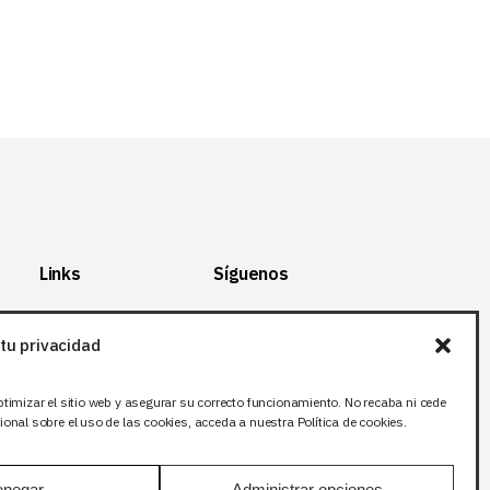
Links
Síguenos
Mapa del Sitio
Facebook
tu privacidad
Aviso legal
X (Twitter
)
Política de
Instagram
ptimizar el sitio web y asegurar su correcto funcionamiento. No recaba ni cede
privacidad
LinkedIn
onal sobre el uso de las cookies, acceda a nuestra Política de cookies.
Política de cookies
negar
Administrar opciones