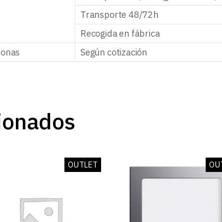
Transporte 48/72h
Recogida en fábrica
zonas
Según cotización
ionados
OUTLET
OU