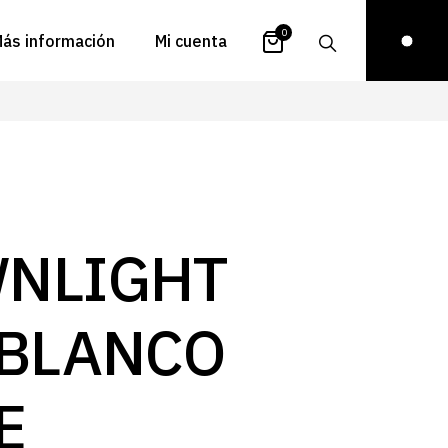
0
ás información
Mi cuenta
atálogos
Login
uestra historia
Carrito
istribuidores
Pedidos
ontacto
Recuperar
NLIGHT
contraseña
FAQs
royectos
 BLANCO
ona de inspiración
log
E