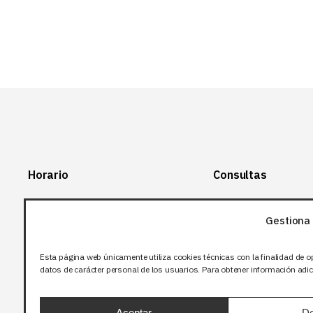
Horario
Consultas
Lunes-Viernes:
+34 966 28 88
28
Gestiona 
07:00-14:00
+34 672 12 83
Sábado y domingo:
12
Esta página web únicamente utiliza cookies técnicas con la finalidad de o
Cerrado
datos de carácter personal de los usuarios. Para obtener información adici
info@bjflighting.com
Aceptar
De