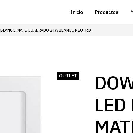
Inicio
Productos
M
 BLANCO MATE CUADRADO 24W BLANCO NEUTRO
C
N
D
C
DOW
OUTLET
P
LED
Z
B
MAT