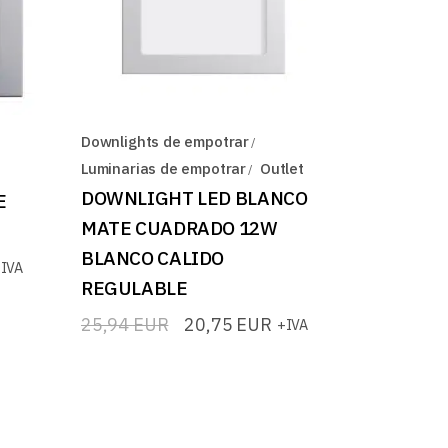
Downlights de empotrar
Luminarias de empotrar
Outlet
DOWNLIGHT LED BLANCO
E
MATE CUADRADO 12W
BLANCO CALIDO
IVA
REGULABLE
25,94
EUR
20,75
EUR
+IVA
El
El
precio
precio
original
actual
era:
es:
25,94 EUR.
20,75 EUR.