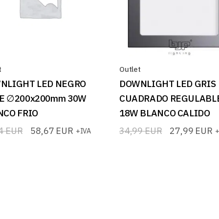
t
Outlet
NLIGHT LED NEGRO
DOWNLIGHT LED GRIS
E ∅200x200mm 30W
CUADRADO REGULABL
NCO FRIO
18W BLANCO CALIDO
34
EUR
58,67
EUR
34,99
EUR
27,99
EUR
+IVA
+
El
El
io
io
precio
precio
nal
l
original
actual
era:
es:
4 EUR.
7 EUR.
34,99 EUR.
27,99 EUR.