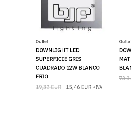
Outlet
Outle
DOWNLIGHT LED
DOW
SUPERFICIE GRIS
MAT
CUADRADO 12W BLANCO
BLA
FRIO
73,
El
El
prec
prec
19,32
EUR
15,46
EUR
+IVA
El
El
origi
actua
precio
precio
era:
es:
original
actual
73,3
58,6
era:
es:
19,32 EUR.
15,46 EUR.