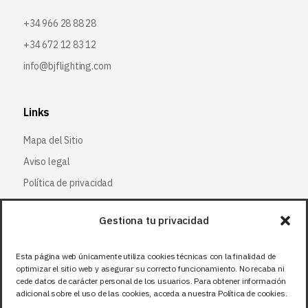
+34 966 28 88 28
+34 672 12 83 12
info@bjflighting.com
Links
Mapa del Sitio
Aviso legal
Política de privacidad
Política de cookies
Gestiona tu privacidad
Síguenos
Esta página web únicamente utiliza cookies técnicas con la finalidad de
optimizar el sitio web y asegurar su correcto funcionamiento. No recaba ni
Facebook
cede datos de carácter personal de los usuarios. Para obtener información
adicional sobre el uso de las cookies, acceda a nuestra Política de cookies.
X (Twitter
)