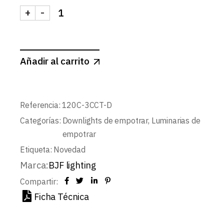
+
-
DOWNLIGHT LED BLANCO MATE CUADRADO 12W 
Añadir al carrito
Referencia:
120C-3CCT-D
Categorías:
Downlights de empotrar
,
Luminarias de
empotrar
Etiqueta:
Novedad
Marca:
BJF lighting
Compartir:
Ficha Técnica