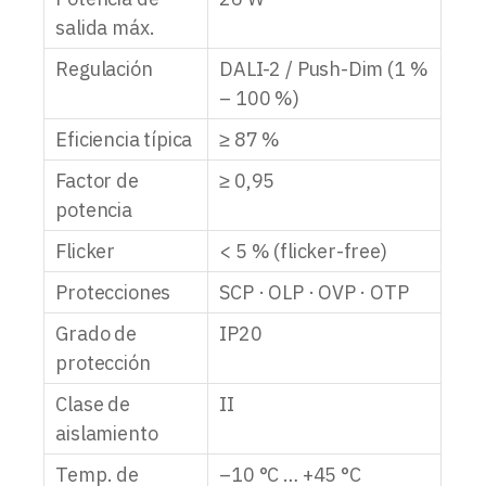
salida máx.
Regulación
DALI-2 / Push-Dim (1 %
– 100 %)
Eficiencia típica
≥ 87 %
Factor de
≥ 0,95
potencia
Flicker
< 5 % (flicker-free)
Protecciones
SCP · OLP · OVP · OTP
Grado de
IP20
protección
Clase de
II
aislamiento
Temp. de
–10 °C … +45 °C