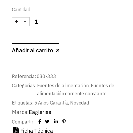
Cantidad:
+
-
FUENTE CORRIENTE CONSTANTE DALI2/PUSH 9-
Añadir al carrito
Referencia:
030-333
Categorías:
Fuentes de alimentación
,
Fuentes de
alimentación corriente constante
Etiquetas:
5 Años Garantía
,
Novedad
Marca:
Eaglerise
Compartir:
Ficha Técnica