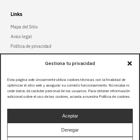
Links
Mapa del Sitio
Aviso legal
Política de privacidad
Política de cookies
Gestiona tu privacidad
Síguenos
Esta página web únicamente utiliza cookies técnicas con la finalidad de
optimizar el sitio web y asegurar su correcto funcionamiento. No recaba ni
Facebook
cede datos de carácter personal de los usuarios. Para obtener información
adicional sobre el uso de las cookies, acceda a nuestra Política de cookies.
X (Twitter
)
Instagram
Aceptar
LinkedIn
Denegar