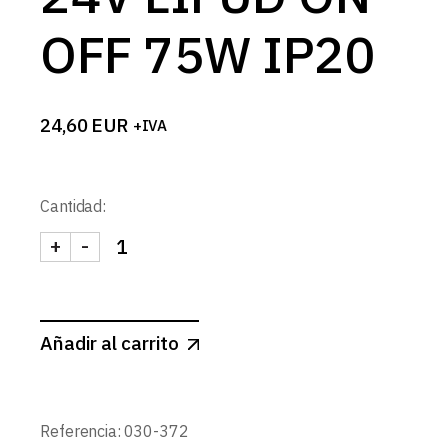
OFF 75W IP20
24,60
EUR
+IVA
Cantidad:
+
-
FUENTE ALIMENTACION 24V LIFUD ON-OFF 75W I
Añadir al carrito
Referencia:
030-372