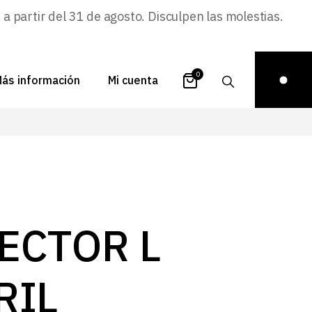
 partir del 31 de agosto. Disculpen las molestias.
0
ás información
Mi cuenta
atálogos
Login
uestra historia
Carrito
istribuidores
Pedidos
ontacto
Recuperar
ECTOR L
contraseña
FAQs
royectos
RIL
ona de inspiración