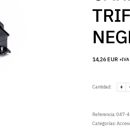
B
TRI
NEG
14,26
EUR
+IVA
+
Cantidad:
CONE
Referencia:
047-
Categorías:
Acceso