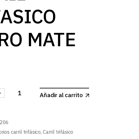
log
FASICO
RO MATE
-
Añadir al carrito
CTOR L CARRIL TRIFASICO NEGRO MATE cantidad
4206
rios carril trifásico
,
Carril trifásico