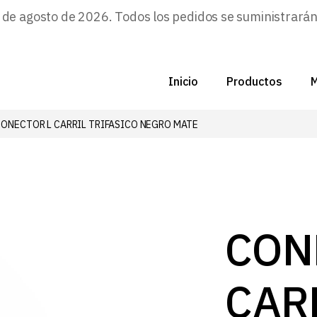
e agosto de 2026. Todos los pedidos se suministrarán a
Inicio
Productos
M
CONECTOR L CARRIL TRIFASICO NEGRO MATE
C
N
D
C
CON
P
CAR
Z