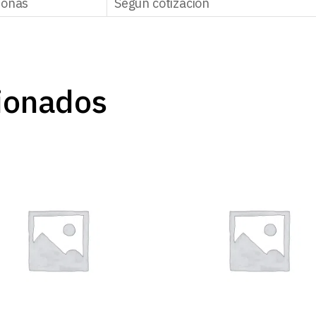
zonas
Según cotización
ionados