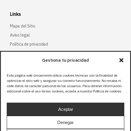
Links
Mapa del Sitio
Aviso legal
Política de privacidad
Política de cookies
Gestiona tu privacidad
Síguenos
Esta página web únicamente utiliza cookies técnicas con la finalidad de
optimizar el sitio web y asegurar su correcto funcionamiento. No recaba ni
Facebook
cede datos de carácter personal de los usuarios. Para obtener información
adicional sobre el uso de las cookies, acceda a nuestra Política de cookies.
X (Twitter
)
Instagram
Aceptar
LinkedIn
Denegar