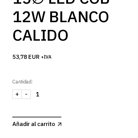
12W BLANCO
CALIDO
53,78
EUR
+IVA
Cantidad:
+
-
FOCO CARRIL BLANCO MATE 15∅ LED COB 12W B
Añadir al carrito