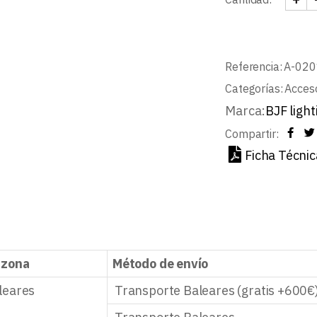
KIT 
Referencia:
A-02
Categorías:
Acceso
Marca:
BJF light
Compartir:
Ficha Técnic
 zona
Método de envío
leares
Transporte Baleares (gratis +600€