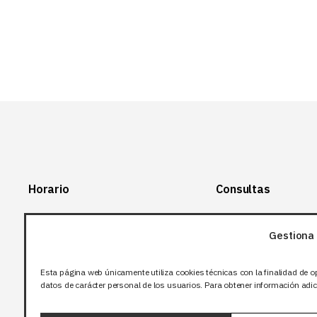
Horario
Consultas
Lunes-Viernes:
+34 966 28 88
28
Gestiona 
07:00-14:00
+34 672 12 83
Sábado y domingo:
12
Esta página web únicamente utiliza cookies técnicas con la finalidad de o
Cerrado
datos de carácter personal de los usuarios. Para obtener información adici
info@bjflighting.com