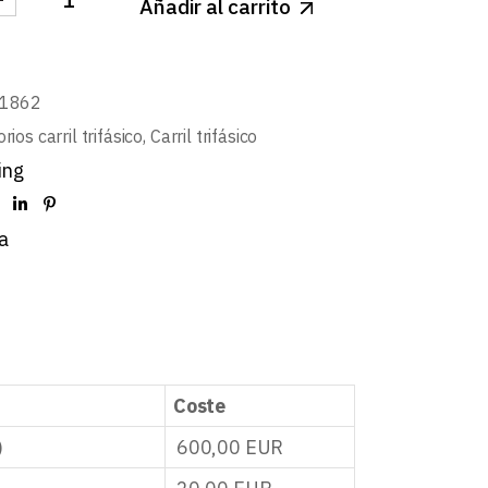
Añadir al carrito
DE SUSPENSION CAMPANA CIERRE AUTOMATICO 3m ca
01862
rios carril trifásico
,
Carril trifásico
ing
a
Coste
)
600,00
EUR