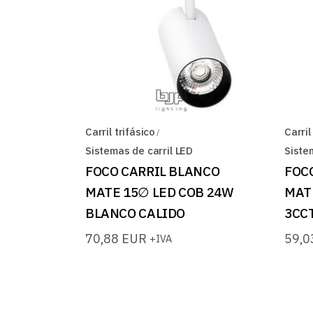
Carril trifásico
Carril
Sistemas de carril LED
Siste
FOCO CARRIL BLANCO
FOC
MATE 15∅ LED COB 24W
MAT
BLANCO CALIDO
3CC
70,88
EUR
59,
+IVA