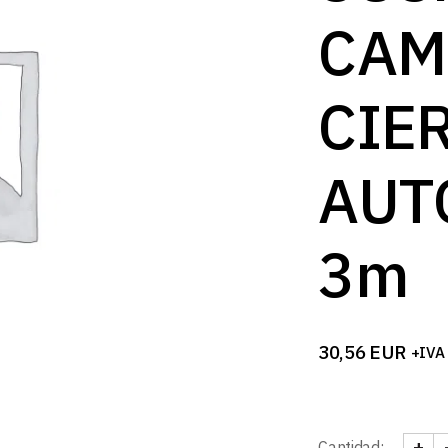
B
CAM
CIE
AUT
3m
30,56
EUR
+IVA
+
Cantidad: