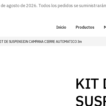
e agosto de 2026. Todos los pedidos se suministrarán a
Inicio
Productos
M
KIT DE SUSPENSION CAMPANA CIERRE AUTOMATICO 3m
C
N
D
C
KIT 
P
SUS
Z