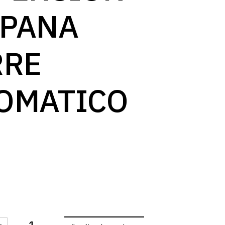
log
PANA
RRE
OMATICO
-