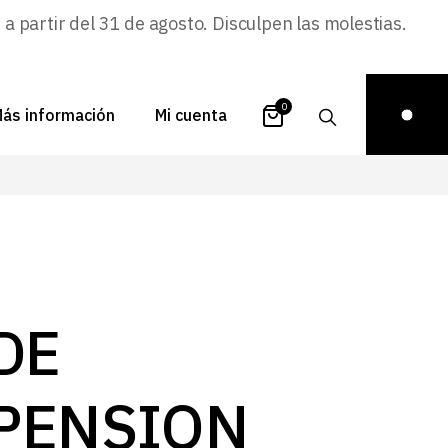
 partir del 31 de agosto. Disculpen las molestias.
0
ás información
Mi cuenta
atálogos
Login
uestra historia
Carrito
istribuidores
Pedidos
ontacto
Recuperar
DE
contraseña
FAQs
royectos
PENSION
ona de inspiración