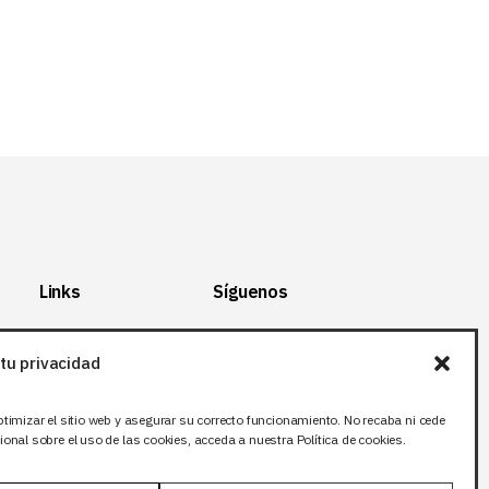
Links
Síguenos
Mapa del Sitio
Facebook
tu privacidad
Aviso legal
X (Twitter
)
Política de
Instagram
ptimizar el sitio web y asegurar su correcto funcionamiento. No recaba ni cede
privacidad
LinkedIn
onal sobre el uso de las cookies, acceda a nuestra Política de cookies.
Política de cookies