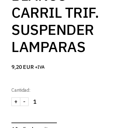
CARRIL TRIF.
SUSPENDER
LAMPARAS
9,20
EUR
+IVA
Cantidad:
+
-
ADAPTADOR BLANCO CARRIL TRIF. SUSPENDER 