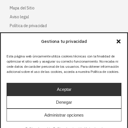
Mapa del Sitio
Aviso legal
Política de privacidad
Política de cookies
Gestiona tu privacidad
Síguenos
Esta página web únicamente utiliza cookies técnicas con la finalidad de
optimizar el sitio web y asegurar su correcto funcionamiento. No recaba ni
Facebook
cede datos de carácter personal de los usuarios. Para obtener información
adicional sobre el uso de las cookies, acceda a nuestra Política de cookies.
X (Twitter
)
Instagram
Aceptar
LinkedIn
Denegar
Precios sin IVA (21%). Tasa RAEE incluida en
Administrar opciones
aquellos productos que corresponda.