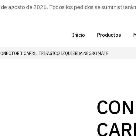
e agosto de 2026. Todos los pedidos se suministrarán a
Inicio
Productos
M
CONECTOR T CARRIL TRIFASICO IZQUIERDA NEGRO MATE
C
N
D
C
CON
P
CAR
Z