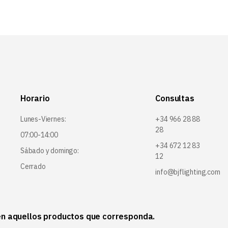
Horario
Consultas
Lunes-Viernes:
+34 966 28 88
28
07:00-14:00
+34 672 12 83
Sábado y domingo:
12
Cerrado
info@bjflighting.com
 en aquellos productos que corresponda.