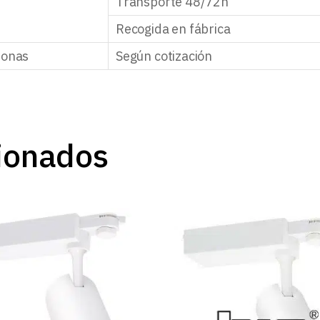
Transporte 48/72h
Recogida en fábrica
zonas
Según cotización
ionados