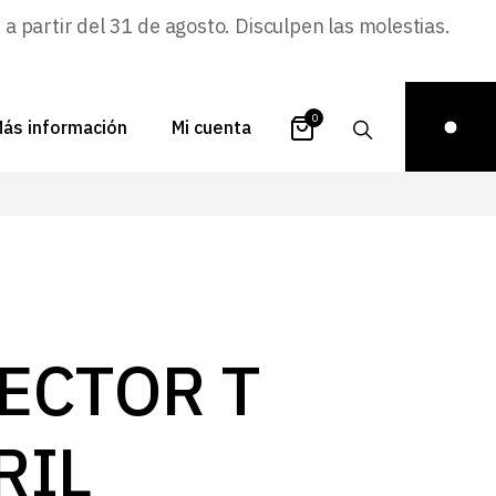
 partir del 31 de agosto. Disculpen las molestias.
0
ás información
Mi cuenta
atálogos
Login
uestra historia
Carrito
istribuidores
Pedidos
ontacto
Recuperar
ECTOR T
contraseña
FAQs
royectos
RIL
ona de inspiración