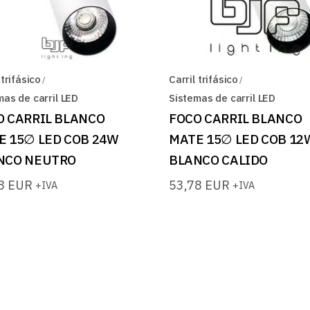
 trifásico
Carril trifásico
mas de carril LED
Sistemas de carril LED
O CARRIL BLANCO
FOCO CARRIL BLANCO
E 15∅ LED COB 24W
MATE 15∅ LED COB 12
NCO NEUTRO
BLANCO CALIDO
88
EUR
53,78
EUR
+IVA
+IVA