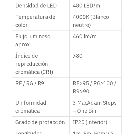
Densidad de LED
480 LED/m
Temperatura de
4000K (Blanco
color
neutro)
Flujo luminoso
460 lm/m
aprox.
Índice de
>80
reproducción
cromática (CRI)
RF / RG / R9
RF>95 / RG≥100 /
R9>90
Uniformidad
3 MacAdam Steps
cromática
– One Bin
Grado de protección
IP20 (interior)
Longitudes
1m, 5m, 50m y a