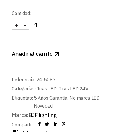
Cantidad:
+
-
TIRA LED 24V PRO COB 4,8 W/m 480 LED/m IP2
Añadir al carrito
Referencia:
24-5087
Categorías:
Tiras LED
,
Tiras LED 24V
Etiquetas:
5 Años Garantía
,
No marca LED
,
Novedad
Marca:
BJF lighting
Compartir: