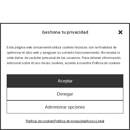
Gestiona tu privacidad
Esta página web únicamente utiliza cookies técnicas con la finalidad de
optimizar el sitio web y asegurar su correcto funcionamiento. No recaba ni
cede datos de carácter personal de los usuarios. Para obtener información
adicional sobre el uso de las cookies, acceda a nuestra Política de cookies.
Aceptar
Denegar
Fábrica & Showroom
Administrar opciones
Calle Santuario de la luz, 11
Política de cookies
Política de privacidad
Aviso Legal
03290 – Elche, Alicante