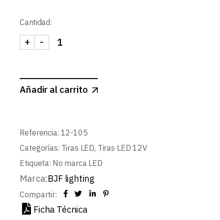
Cantidad:
+
-
TIRA 12V BASIC 9,6W/m 120LED/m SMD3528 IP
Añadir al carrito
Referencia:
12-105
Categorías:
Tiras LED
,
Tiras LED 12V
Etiqueta:
No marca LED
Marca:
BJF lighting
Compartir:
Ficha Técnica