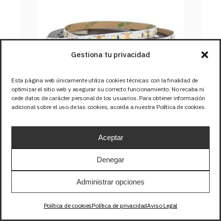
Gestiona tu privacidad
Esta página web únicamente utiliza cookies técnicas con la finalidad de
optimizar el sitio web y asegurar su correcto funcionamiento. No recaba ni
cede datos de carácter personal de los usuarios. Para obtener información
adicional sobre el uso de las cookies, acceda a nuestra Política de cookies.
Aceptar
TIRA 24V BASIC 9,6W/m 
120LED/m SMD3528 IP67 
Denegar
BLANCO CALIDO 3000K 1m
Administrar opciones
SKU: 24-301
Política de cookies
Política de privacidad
Aviso Legal