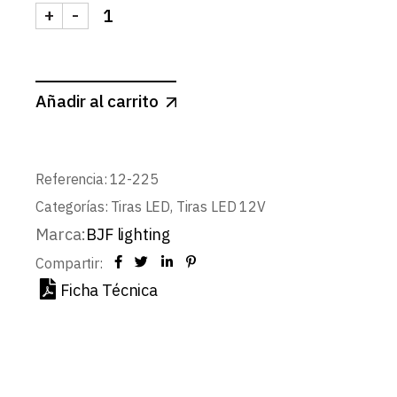
+
-
TIRA 12V PRO 14,4W/m 60LED/m SMD5050 IP65 
Añadir al carrito
Referencia:
12-225
Categorías:
Tiras LED
,
Tiras LED 12V
Marca:
BJF lighting
Compartir:
Ficha Técnica