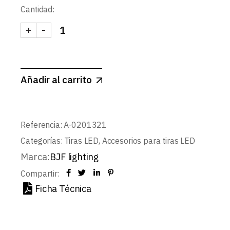
Cantidad:
+
-
CONECTOR DC IP65 CON ROSCA cantidad
Añadir al carrito
Referencia:
A-0201321
Categorías:
Tiras LED
,
Accesorios para tiras LED
Marca:
BJF lighting
Compartir:
Ficha Técnica