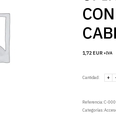
B
CON
CAB
1,72
EUR
+IVA
+
Cantidad:
CONE
Referencia:
C-000
Categorías:
Acceso