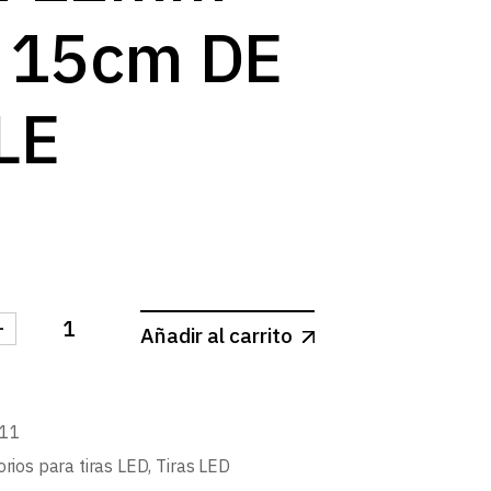
log
 15cm DE
LE
-
Añadir al carrito
CTOR SMD 5PIN 12mm CON 15cm DE CABLE cantidad
11
rios para tiras LED
,
Tiras LED