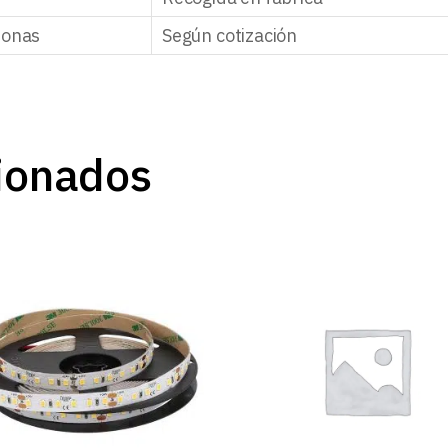
zonas
Según cotización
ionados