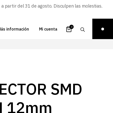
 partir del 31 de agosto. Disculpen las molestias.
0
ás información
Mi cuenta
atálogos
Login
uestra historia
Carrito
istribuidores
Pedidos
ontacto
Recuperar
ECTOR SMD
contraseña
FAQs
royectos
N 12mm
ona de inspiración