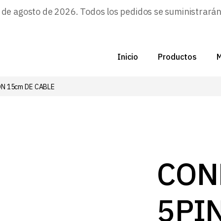
e agosto de 2026. Todos los pedidos se suministrarán a
Inicio
Productos
M
N 15cm DE CABLE
C
N
D
C
CON
P
5PI
Z