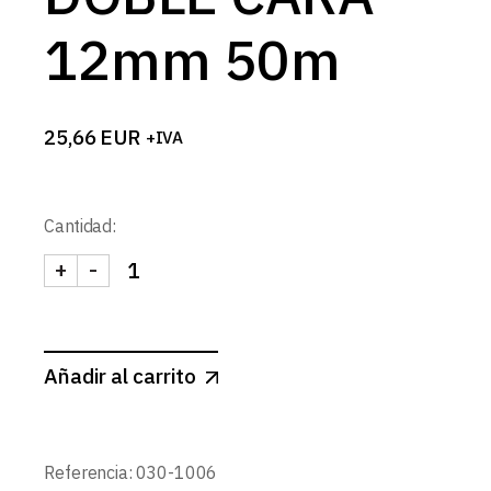
12mm 50m
25,66
EUR
+IVA
Cantidad:
+
-
CINTA ADHESIVA 3M DOBLE CARA 12mm 50m can
Añadir al carrito
Referencia:
030-1006