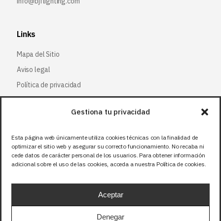
info@bjflighting.com
Links
Mapa del Sitio
Aviso legal
Política de privacidad
Política de cookies
Gestiona tu privacidad
Síguenos
Esta página web únicamente utiliza cookies técnicas con la finalidad de
optimizar el sitio web y asegurar su correcto funcionamiento. No recaba ni
Facebook
cede datos de carácter personal de los usuarios. Para obtener información
adicional sobre el uso de las cookies, acceda a nuestra Política de cookies.
X (Twitter
)
Instagram
Aceptar
LinkedIn
Denegar