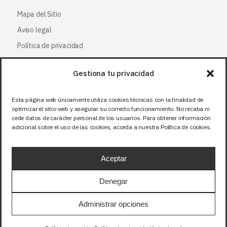
Mapa del Sitio
Aviso legal
Política de privacidad
Política de cookies
Gestiona tu privacidad
Síguenos
Esta página web únicamente utiliza cookies técnicas con la finalidad de
optimizar el sitio web y asegurar su correcto funcionamiento. No recaba ni
Facebook
cede datos de carácter personal de los usuarios. Para obtener información
adicional sobre el uso de las cookies, acceda a nuestra Política de cookies.
X (Twitter
)
Instagram
Aceptar
LinkedIn
Denegar
Precios sin IVA (21%). Tasa RAEE incluida en
Administrar opciones
aquellos productos que corresponda.