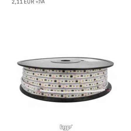
2,11
EUR
+IVA