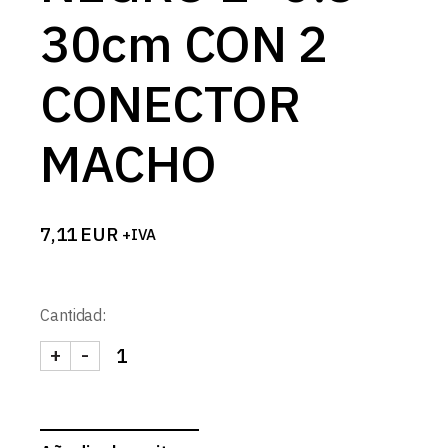
30cm CON 2
CONECTOR
MACHO
7,11
EUR
+IVA
Cantidad:
+
-
CABLE RIZADO NEGRO 2x0.3 30cm CON 2 CONEC