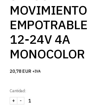
MOVIMIENTO
EMPOTRABLE
12-24V 4A
MONOCOLOR
20,78
EUR
+IVA
Cantidad:
+
-
SENSOR MOVIMIENTO EMPOTRABLE 12-24V 4A 