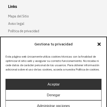
Links
Mapa del Sitio
Aviso legal
Política de privacidad
Política de cookies
Gestiona tu privacidad
Síguenos
Esta página web únicamente utiliza cookies técnicas con la finalidad de
optimizar el sitio web y asegurar su correcto funcionamiento. No recaba ni
Facebook
cede datos de carácter personal de los usuarios. Para obtener información
adicional sobre el uso de las cookies, acceda a nuestra Política de cookies.
X (Twitter
)
Instagram
Aceptar
LinkedIn
Denegar
Precios sin IVA (21%). Tasa RAEE incluida en
Administrar opciones