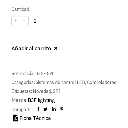
Cantidad:
+
-
CONTROLADOR LED SPI BLUETOOTH 2048 PIXEL 
Añadir al carrito
Referencia:
030-861
Categorías:
Sistemas de control LED
,
Controladores
Etiquetas:
Novedad
,
SPI
Marca:
BJF lighting
Compartir:
Ficha Técnica