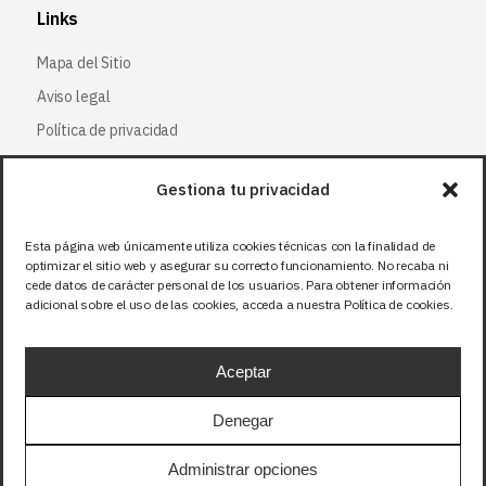
Links
Mapa del Sitio
Aviso legal
Política de privacidad
Política de cookies
Gestiona tu privacidad
Síguenos
Esta página web únicamente utiliza cookies técnicas con la finalidad de
optimizar el sitio web y asegurar su correcto funcionamiento. No recaba ni
Facebook
cede datos de carácter personal de los usuarios. Para obtener información
adicional sobre el uso de las cookies, acceda a nuestra Política de cookies.
X (Twitter
)
Instagram
Aceptar
LinkedIn
Denegar
Precios sin IVA (21%). Tasa RAEE incluida en
Administrar opciones