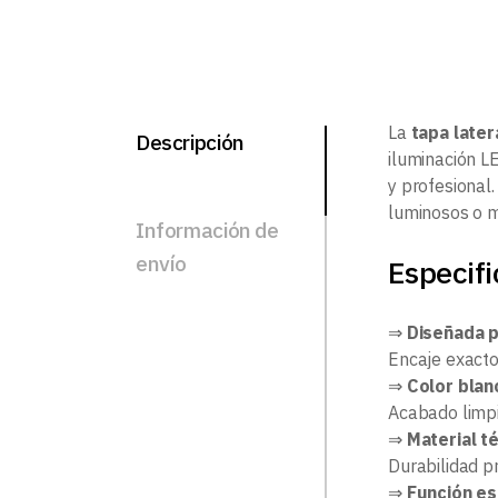
La
tapa later
Descripción
iluminación L
y profesional.
luminosos o mo
Información de
envío
Especifi
⇒
Diseñada p
Encaje exacto
⇒
Color bla
Acabado limpi
⇒
Material t
Durabilidad p
⇒
Función es