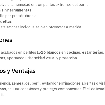
polvo o la humedad entren por los extremos del perfil.
 sin herramientas
lo por presión directa.
sueltas
nstalaciones individuales o en proyectos a medida.
iones
 acabados en perfiles
L516 blancos
en
cocinas, estanterías,
cos
, aportando uniformidad visual y protección.
os y Ventajas
iencia general del perfil, evitando terminaciones abiertas o vis
emos
, ocultar conexiones y proteger componentes. Fácil de insta
il.