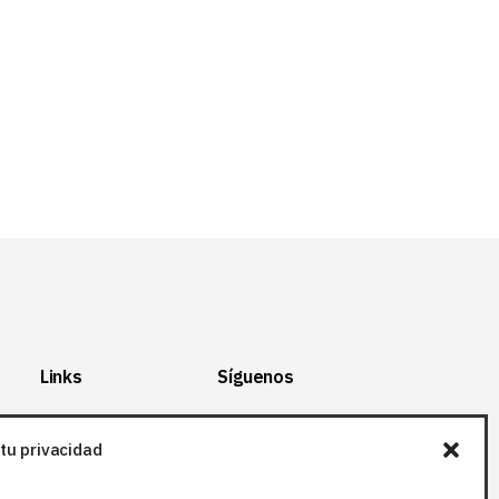
Links
Síguenos
Mapa del Sitio
Facebook
tu privacidad
Aviso legal
X (Twitter
)
Política de
Instagram