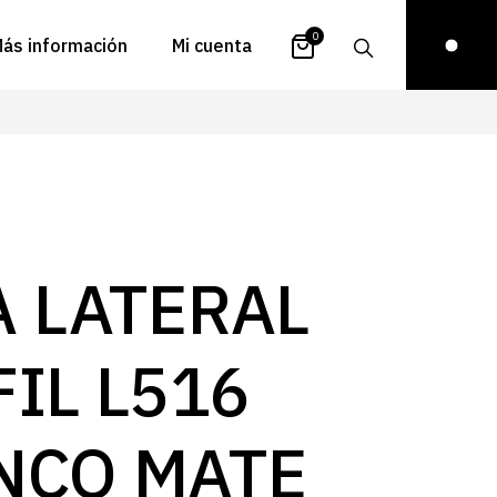
0
ás información
Mi cuenta
atálogos
Login
uestra historia
Carrito
istribuidores
Pedidos
ontacto
Recuperar
A LATERAL
contraseña
FAQs
royectos
IL L516
ona de inspiración
log
NCO MATE