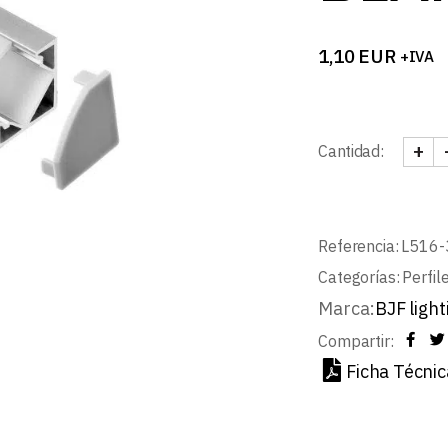
1,10
EUR
+IVA
+
Cantidad:
TAPA
Referencia:
L516-
Categorías:
Perfil
Marca:
BJF light
Compartir:
Ficha Técnic