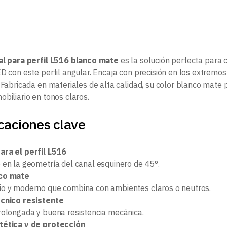
al para perfil L516 blanco mate
es la solución perfecta para c
ED con este perfil angular. Encaja con precisión en los extrem
 Fabricada en materiales de alta calidad, su color blanco mate 
biliario en tonos claros.
caciones clave
ara el perfil L516
 en la geometría del canal esquinero de 45°.
nco mate
o y moderno que combina con ambientes claros o neutros.
écnico resistente
rolongada y buena resistencia mecánica.
tética y de protección