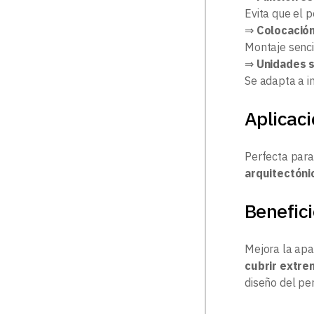
Evita que el 
⇒
Colocación
Montaje sencil
⇒
Unidades 
Se adapta a i
Aplicac
Perfecta para
arquitectóni
Benefici
Mejora la apar
cubrir extr
diseño del perf