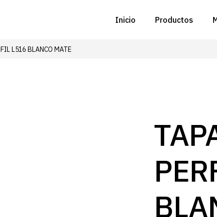
Inicio
Productos
M
RFIL L516 BLANCO MATE
C
N
D
C
TAP
P
PERF
Z
B
BLA