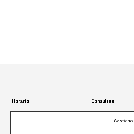
Horario
Consultas
Lunes-Viernes:
+34 966 28 88
28
Gestiona 
07:00-14:00
+34 672 12 83
Sábado y domingo: