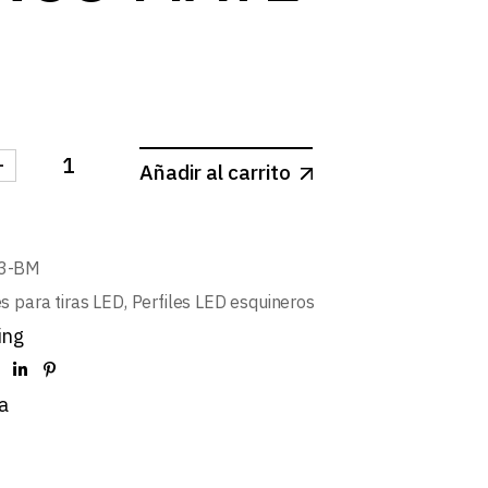
-
Añadir al carrito
 LATERAL PERFIL L516 BLANCO MATE cantidad
3-BM
es para tiras LED
,
Perfiles LED esquineros
ing
a