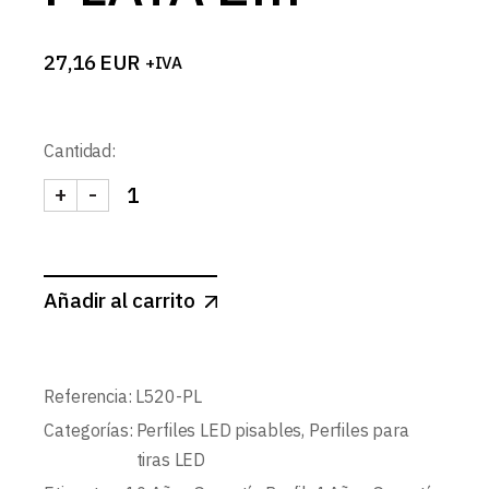
27,16
EUR
+IVA
Cantidad:
+
-
KIT PERFIL PISABLE L520+DIFUSOR OPAL+2 TAPA
Añadir al carrito
Referencia:
L520-PL
Categorías:
Perfiles LED pisables
,
Perfiles para
tiras LED