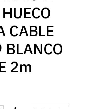
log
 HUECO
A CABLE
9 BLANCO
E 2m
-