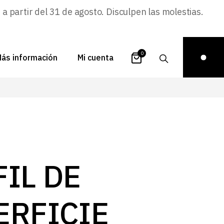
 partir del 31 de agosto. Disculpen las molestias.
0
ás información
Mi cuenta
atálogos
Login
uestra historia
Carrito
istribuidores
Pedidos
ontacto
Recuperar
IL DE
contraseña
FAQs
royectos
ERFICIE
ona de inspiración