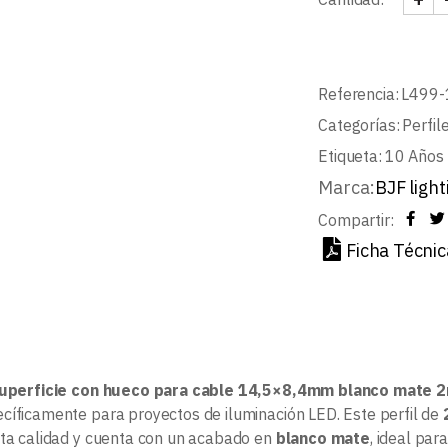
PERF
Referencia:
L499-
Categorías:
Perfil
Etiqueta:
10 Años 
Marca:
BJF light
Compartir:
Ficha Técnic
 superficie con hueco para cable 14,5×8,4mm blanco mate 
cíficamente para proyectos de iluminación LED. Este perfil de
lta calidad y cuenta con un acabado en
blanco mate
, ideal par