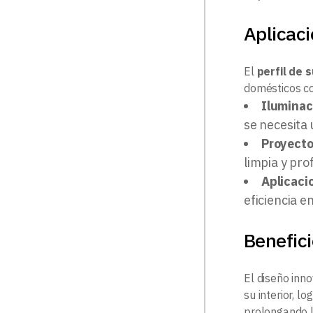
Aplicac
El
perfil de 
domésticos c
Iluminac
se necesita 
Proyecto
limpia y pro
Aplicaci
eficiencia e
Benefici
El diseño inn
su interior, l
prolongando la