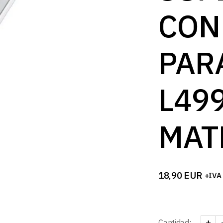
B
CON
PAR
L49
MAT
18,90
EUR
+IVA
+
Cantidad: