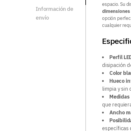
espacio. Su d
Información de
dimensiones 
envío
opción perfec
cualquier req
Especifi
Perfil LE
disipación d
Color bl
Hueco in
limpia y sin
Medidas 
que requiera
Ancho má
Posibili
específicas