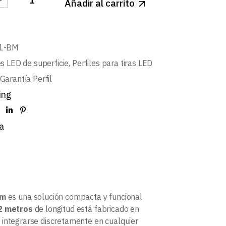
Añadir al carrito
IL DE SUPERFICIE CON HUECO PARA CABLE L499 BLA
1-BM
es LED de superficie
,
Perfiles para tiras LED
Garantía Perfil
ing
a
2m
es una solución compacta y funcional
2 metros
de longitud está fabricado en
a integrarse discretamente en cualquier