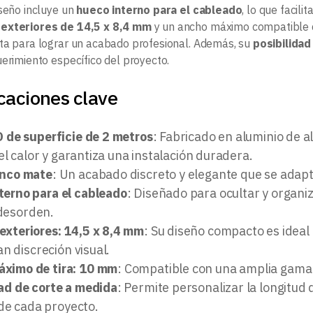
iseño incluye un
hueco interno para el cableado
, lo que facil
exteriores de 14,5 x 8,4 mm
y un ancho máximo compatible
ta para lograr un acabado profesional. Además, su
posibilidad
uerimiento específico del proyecto.
caciones clave
D de superficie de 2 metros
: Fabricado en aluminio de a
el calor y garantiza una instalación duradera.
anco mate
: Un acabado discreto y elegante que se adapt
terno para el cableado
: Diseñado para ocultar y organiz
 desorden.
exteriores: 14,5 x 8,4 mm
: Su diseño compacto es ideal
n discreción visual.
ximo de tira: 10 mm
: Compatible con una amplia gama 
dad de corte a medida
: Permite personalizar la longitud 
 de cada proyecto.