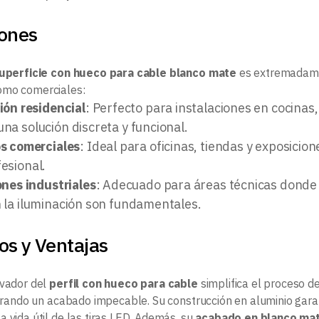
iones
superficie con hueco para cable blanco mate
es extremadamen
omo comerciales:
ión residencial
: Perfecto para instalaciones en cocinas,
una solución discreta y funcional.
s comerciales
: Ideal para oficinas, tiendas y exposici
fesional.
ones industriales
: Adecuado para áreas técnicas donde l
n la iluminación son fundamentales.
os y Ventajas
ovador del
perfil con hueco para cable
simplifica el proceso de
ogrando un acabado impecable. Su construcción en aluminio garant
 vida útil de las tiras LED. Además, su
acabado en blanco ma