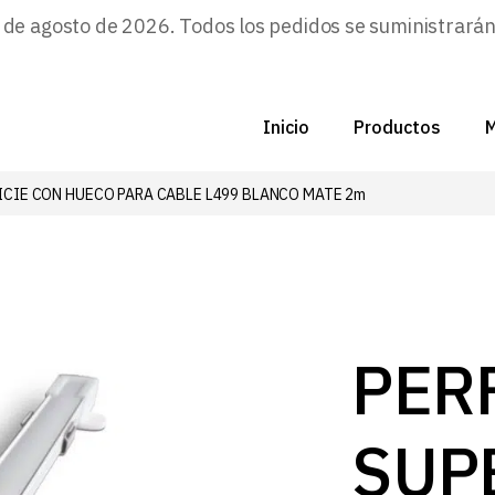
e agosto de 2026. Todos los pedidos se suministrarán a
Inicio
Productos
M
FICIE CON HUECO PARA CABLE L499 BLANCO MATE 2m
C
N
D
C
PERF
P
SUP
Z