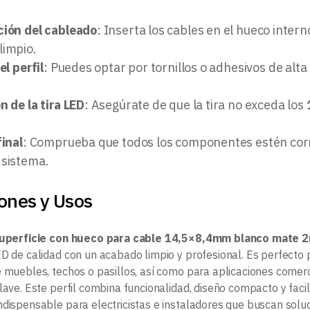
ión del cableado
: Inserta los cables en el hueco interno
limpio.
el perfil
: Puedes optar por tornillos o adhesivos de alta
n de la tira LED
: Asegúrate de que la tira no exceda los
final
: Comprueba que todos los componentes estén cor
 sistema.
ones y Usos
 superficie con hueco para cable 14,5×8,4mm blanco mate 
ED de calidad con un acabado limpio y profesional. Es perfecto
e muebles, techos o pasillos, así como para aplicaciones comerci
lave. Este perfil combina funcionalidad, diseño compacto y faci
ndispensable para electricistas e instaladores que buscan soluc