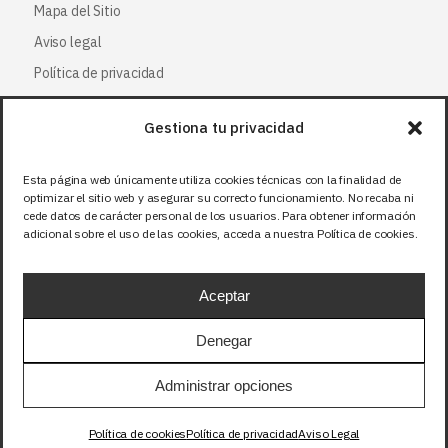
Mapa del Sitio
Aviso legal
Política de privacidad
Política de cookies
Gestiona tu privacidad
Síguenos
Esta página web únicamente utiliza cookies técnicas con la finalidad de
optimizar el sitio web y asegurar su correcto funcionamiento. No recaba ni
Facebook
cede datos de carácter personal de los usuarios. Para obtener información
adicional sobre el uso de las cookies, acceda a nuestra Política de cookies.
X (Twitter
)
Instagram
Aceptar
LinkedIn
Denegar
Precios sin IVA (21%). Tasa RAEE incluida en
Administrar opciones
aquellos productos que corresponda.
Política de cookies
Política de privacidad
Aviso Legal