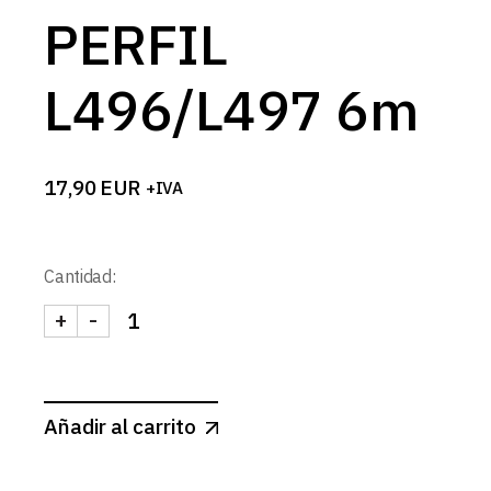
PERFIL
L496/L497 6m
17,90
EUR
+IVA
Cantidad:
+
-
DIFUSOR OPAL PERFIL L496/L497 6m cantidad
Añadir al carrito