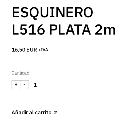
ESQUINERO
L516 PLATA 2m
16,50
EUR
+IVA
Cantidad:
+
-
PERFIL ESQUINERO L516 PLATA 2m cantidad
Añadir al carrito