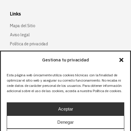
Links
Mapa del Sitio
Aviso legal
Política de privacidad
Política de cookies
Gestiona tu privacidad
Síguenos
Esta página web únicamente utiliza cookies técnicas con la finalidad de
optimizar el sitio web y asegurar su correcto funcionamiento. No recaba ni
Facebook
cede datos de carácter personal de los usuarios. Para obtener información
adicional sobre el uso de las cookies, acceda a nuestra Política de cookies.
X (Twitter
)
Instagram
Aceptar
LinkedIn
Denegar