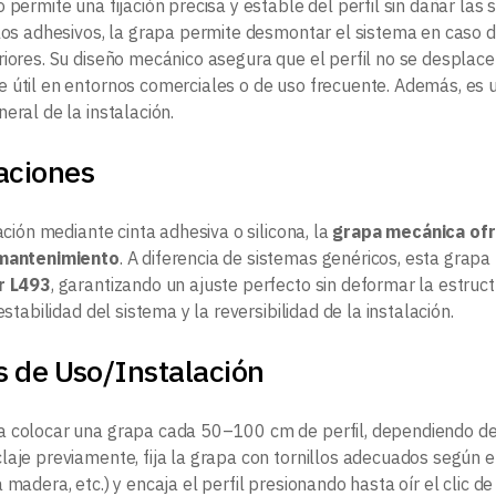
 permite una fijación precisa y estable del perfil sin dañar las s
 los adhesivos, la grapa permite desmontar el sistema en caso d
riores. Su diseño mecánico asegura que el perfil no se desplace
 útil en entornos comerciales o de uso frecuente. Además, es u
eral de la instalación.
aciones
jación mediante cinta adhesiva o silicona, la
grapa mecánica ofr
 mantenimiento
. A diferencia de sistemas genéricos, esta grap
ar L493
, garantizando un ajuste perfecto sin deformar la estruct
 estabilidad del sistema y la reversibilidad de la instalación.
s de Uso/Instalación
 colocar una grapa cada 50–100 cm de perfil, dependiendo del t
aje previamente, fija la grapa con tornillos adecuados según el
 madera, etc.) y encaja el perfil presionando hasta oír el clic de f