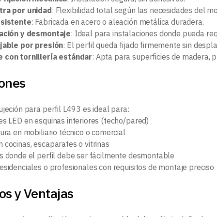
tra por unidad
: Flexibilidad total según las necesidades del mo
esistente
: Fabricada en acero o aleación metálica duradera.
cación y desmontaje
: Ideal para instalaciones donde pueda re
ajable por presión
: El perfil queda fijado firmemente sin despl
 con tornillería estándar
: Apta para superficies de madera, p
iones
jeción para perfil L493 es ideal para:
es LED en esquinas interiores (techo/pared)
ura en mobiliario técnico o comercial
 cocinas, escaparates o vitrinas
s donde el perfil debe ser fácilmente desmontable
esidenciales o profesionales con requisitos de montaje preciso
os y Ventajas