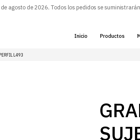
e agosto de 2026. Todos los pedidos se suministrarán a
Inicio
Productos
M
PERFIL L493
C
N
D
C
GRA
P
SUJ
Z