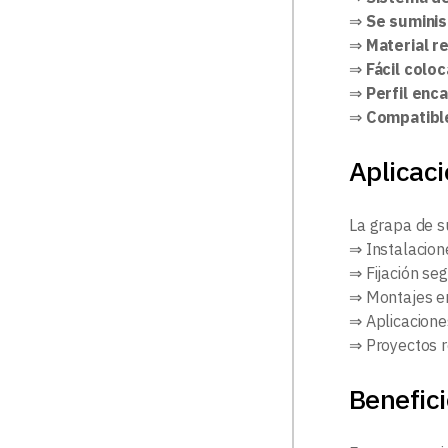
⇒
Se suminis
⇒
Material r
⇒
Fácil colo
⇒
Perfil enc
⇒
Compatible
Aplicac
La grapa de su
⇒ Instalacion
⇒ Fijación seg
⇒ Montajes en
⇒ Aplicacione
⇒ Proyectos r
Benefici