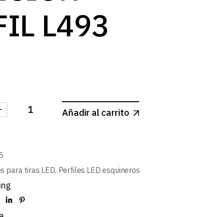
log
IL L493
-
Añadir al carrito
A SUJECION PERFIL L493 cantidad
5
es para tiras LED
,
Perfiles LED esquineros
ing
a