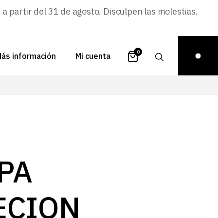
 partir del 31 de agosto. Disculpen las molestias.
0
ás información
Mi cuenta
atálogos
Login
uestra historia
Carrito
istribuidores
Pedidos
ontacto
Recuperar
PA
contraseña
FAQs
royectos
ECION
ona de inspiración