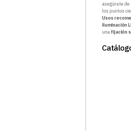
asegúrate de d
los puntos cie
Usos recom
iluminación L
una
fijación
Catálogo