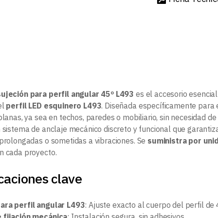
ujeción para perfil angular 45º L493
es el accesorio esencial
el
perfil LED esquinero L493
. Diseñada específicamente para e
planas, ya sea en techos, paredes o mobiliario, sin necesidad de
 sistema de anclaje mecánico discreto y funcional que garantiza 
 prolongadas o sometidas a vibraciones. Se
suministra por uni
n cada proyecto.
caciones clave
ara perfil angular L493
: Ajuste exacto al cuerpo del perfil de 
 fijación mecánica
: Instalación segura, sin adhesivos.