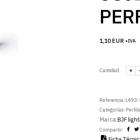
B
PERF
1,10
EUR
+IVA
+
Cantidad:
GRAP
Referencia:
L493-
Categorías:
Perfil
Marca:
BJF light
Compartir:
Ficha Técnic