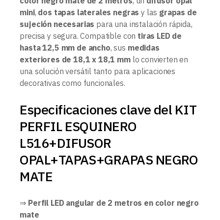
color negro mate de 2 metros
, un
difusor opal
mini
,
dos tapas laterales negras
y las
grapas de
sujeción necesarias
para una instalación rápida,
precisa y segura. Compatible con
tiras LED de
hasta 12,5 mm de ancho
, sus
medidas
exteriores de 18,1 x 18,1 mm
lo convierten en
una solución versátil tanto para aplicaciones
decorativas como funcionales.
Especificaciones clave del KIT
PERFIL ESQUINERO
L516+DIFUSOR
OPAL+TAPAS+GRAPAS NEGRO
MATE
⇒
Perfil LED angular de 2 metros en color negro
mate