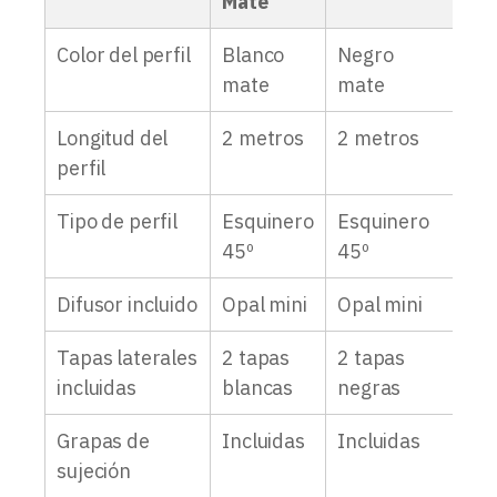
Mate
Color del perfil
Blanco
Negro
Pla
mate
mate
an
Longitud del
2 metros
2 metros
2 
perfil
Tipo de perfil
Esquinero
Esquinero
Es
45º
45º
45
Difusor incluido
Opal mini
Opal mini
Opa
Tapas laterales
2 tapas
2 tapas
2 t
incluidas
blancas
negras
Grapas de
Incluidas
Incluidas
Inc
sujeción