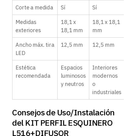
Corte a medida
Sí
Sí
Sí
Medidas
18,1 x
18,1 x 18,1
18,
exteriores
18,1 mm
mm
m
Ancho máx. tira
12,5 mm
12,5 mm
12
LED
Estética
Espacios
Interiores
Am
recomendada
luminosos
modernos
ver
y neutros
o
pro
industriales
Consejos de Uso/Instalación
del KIT PERFIL ESQUINERO
L516+DIFUSOR