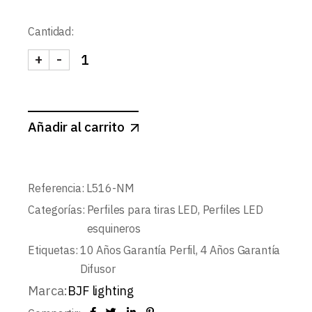
Cantidad:
+
-
KIT PERFIL ESQUINERO L516+DIFUSOR OPAL+T
Añadir al carrito
Referencia:
L516-NM
Categorías:
Perfiles para tiras LED
,
Perfiles LED
esquineros
Etiquetas:
10 Años Garantía Perfil
,
4 Años Garantía
Difusor
Marca:
BJF lighting