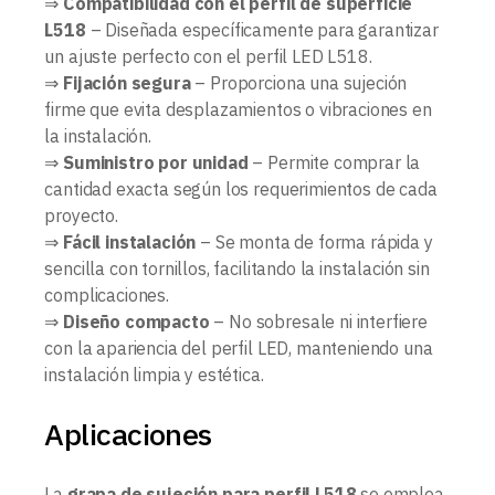
⇒
Compatibilidad con el perfil de superficie
L518
– Diseñada específicamente para garantizar
un ajuste perfecto con el perfil LED L518.
⇒
Fijación segura
– Proporciona una sujeción
firme que evita desplazamientos o vibraciones en
la instalación.
⇒
Suministro por unidad
– Permite comprar la
cantidad exacta según los requerimientos de cada
proyecto.
⇒
Fácil instalación
– Se monta de forma rápida y
sencilla con tornillos, facilitando la instalación sin
complicaciones.
⇒
Diseño compacto
– No sobresale ni interfiere
con la apariencia del perfil LED, manteniendo una
instalación limpia y estética.
Aplicaciones
La
grapa de sujeción para perfil L518
se emplea