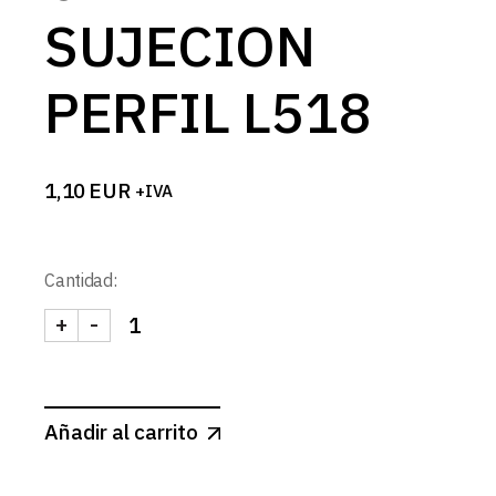
SUJECION
PERFIL L518
1,10
EUR
+IVA
Cantidad:
+
-
GRAPA SUJECION PERFIL L518 cantidad
Añadir al carrito