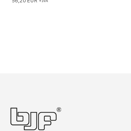
56,20
EUR
+IVA