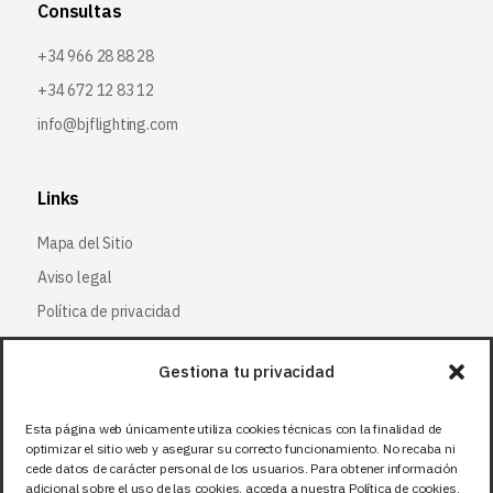
Consultas
+34 966 28 88 28
+34 672 12 83 12
info@bjflighting.com
Links
Mapa del Sitio
Aviso legal
Política de privacidad
Política de cookies
Gestiona tu privacidad
Síguenos
Esta página web únicamente utiliza cookies técnicas con la finalidad de
optimizar el sitio web y asegurar su correcto funcionamiento. No recaba ni
Facebook
cede datos de carácter personal de los usuarios. Para obtener información
adicional sobre el uso de las cookies, acceda a nuestra Política de cookies.