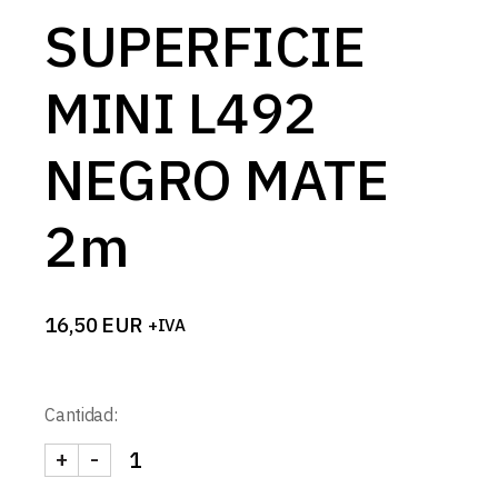
SUPERFICIE
MINI L492
NEGRO MATE
2m
16,50
EUR
+IVA
Cantidad:
+
-
PERFIL DE SUPERFICIE MINI L492 NEGRO MATE 2