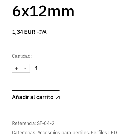
6x12mm
1,34
EUR
+IVA
Cantidad:
+
-
TAPA FINAL TUBO SILICONA FLEXIBLE 6x12mm c
Añadir al carrito
Referencia:
SF-04-2
Categorías:
Accesorios para perfiles
,
Perfiles LED