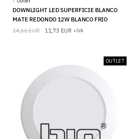
Outlet
DOWNLIGHT LED SUPERFICIE BLANCO
MATE REDONDO 12W BLANCO FRIO
14,66
EUR
11,73
EUR
+IVA
El
El
precio
precio
original
actual
era:
es:
14,66 EUR.
11,73 EUR.
OUTLET