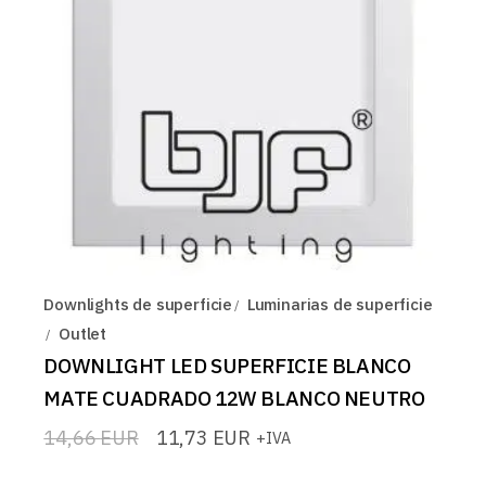
Downlights de superficie
Luminarias de superficie
Outlet
DOWNLIGHT LED SUPERFICIE BLANCO
MATE CUADRADO 12W BLANCO NEUTRO
14,66
EUR
11,73
EUR
+IVA
El
El
precio
precio
original
actual