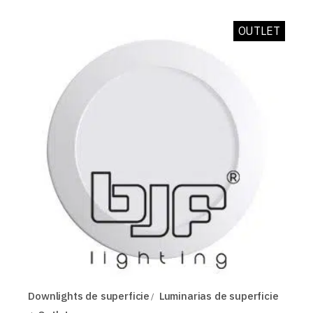
era:
es:
26,66 EUR.
21,33 EUR.
OUTLET
Downlights de superficie
Luminarias de superficie