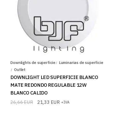
Downlights de superficie
Luminarias de superficie
Outlet
DOWNLIGHT LED SUPERFICIE BLANCO
MATE REDONDO REGULABLE 12W
BLANCO CALIDO
26,66
EUR
21,33
EUR
+IVA
El
El
precio
precio
original
actual