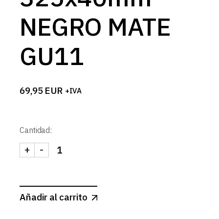
NEGRO MATE
GU11
69,95
EUR
+IVA
Cantidad:
+
-
FOCO TUBULAR SUSPENDIDO 325x40mm NEGRO 
Añadir al carrito