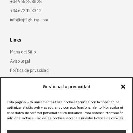
+34 966 28 88 28
+34 672 12 83 12
info@bjflighting.com
Links
Mapa del Sitio
Aviso legal
Política de privacidad
Política de cookies
Gestiona tu privacidad
Síguenos
Esta página web únicamente utiliza cookies técnicas con la finalidad de
optimizar el sitio web y asegurar su correcto funcionamiento. No recaba ni
Facebook
cede datos de carácter personal de los usuarios. Para obtener información
adicional sobre el uso de las cookies, acceda a nuestra Política de cookies.
X (Twitter
)
Instagram