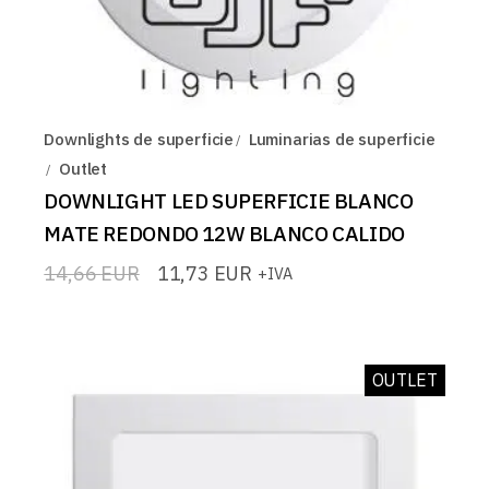
Downlights de superficie
Luminarias de superficie
Outlet
DOWNLIGHT LED SUPERFICIE BLANCO
MATE REDONDO 12W BLANCO CALIDO
14,66
EUR
11,73
EUR
+IVA
El
El
precio
precio
original
actual
era:
es:
14,66 EUR.
11,73 EUR.
OUTLET