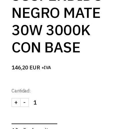
NEGRO MATE
30W 3000K
CON BASE
146,20
EUR
+IVA
Cantidad:
+
-
FOCO SUSPENDIDO NEGRO MATE 30W 3000K CON