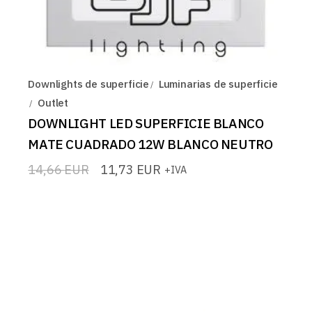
Downlights de superficie
Luminarias de superficie
Outlet
DOWNLIGHT LED SUPERFICIE BLANCO
MATE CUADRADO 12W BLANCO NEUTRO
14,66
EUR
11,73
EUR
+IVA
El
El
precio
precio
original
actual
era:
es:
14,66 EUR.
11,73 EUR.