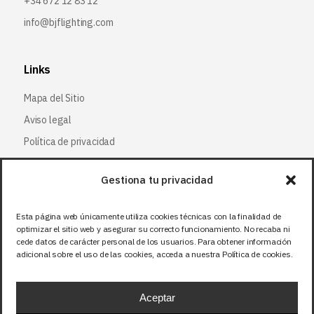
+34 672 12 83 12
info@bjflighting.com
Links
Mapa del Sitio
Aviso legal
Política de privacidad
Política de cookies
Gestiona tu privacidad
Síguenos
Esta página web únicamente utiliza cookies técnicas con la finalidad de
optimizar el sitio web y asegurar su correcto funcionamiento. No recaba ni
Facebook
cede datos de carácter personal de los usuarios. Para obtener información
adicional sobre el uso de las cookies, acceda a nuestra Política de cookies.
X (Twitter
)
Instagram
Aceptar
LinkedIn