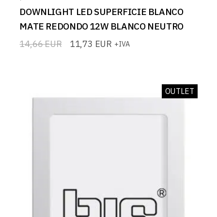
DOWNLIGHT LED SUPERFICIE BLANCO
MATE REDONDO 12W BLANCO NEUTRO
14,66
EUR
11,73
EUR
+IVA
El
El
precio
precio
original
actual
era:
es:
14,66 EUR.
11,73 EUR.
OUTLET