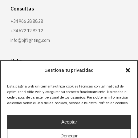
Consultas
+34 966 28 88 28
+34 672 12 83 12
info@bjflighting.com
Links
Gestiona tu privacidad
Mapa del Sitio
Aviso legal
Esta página web únicamente utiliza cookies técnicas con la finalidad de
optimizar el sitio web y asegurar su correcto funcionamiento. No recaba ni
Política de privacidad
cede datos de carácter personal de los usuarios. Para obtener información
Política de cookies
adicional sobre el uso de las cookies, acceda a nuestra Política de cookies.
Aceptar
Síguenos
Facebook
Denegar