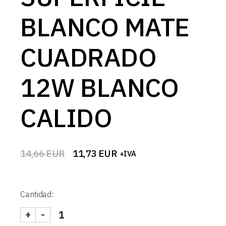
BLANCO MATE
CUADRADO
12W BLANCO
CALIDO
14,66
EUR
11,73
EUR
+IVA
El
El
precio
precio
original
actual
era:
es:
Cantidad:
14,66 EUR.
11,73 EUR.
+
-
DOWNLIGHT LED SUPERFICIE BLANCO MATE CUA