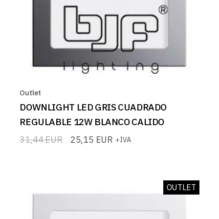
Outlet
DOWNLIGHT LED GRIS CUADRADO
REGULABLE 12W BLANCO CALIDO
31,44
EUR
25,15
EUR
+IVA
El
El
precio
precio
original
actual
era:
es:
31,44 EUR.
25,15 EUR.
OUTLET