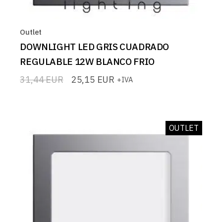
Outlet
DOWNLIGHT LED GRIS CUADRADO
REGULABLE 12W BLANCO FRIO
31,44
EUR
25,15
EUR
+IVA
El
El
precio
precio
original
actual
era:
es:
31,44 EUR.
25,15 EUR.
OUTLET