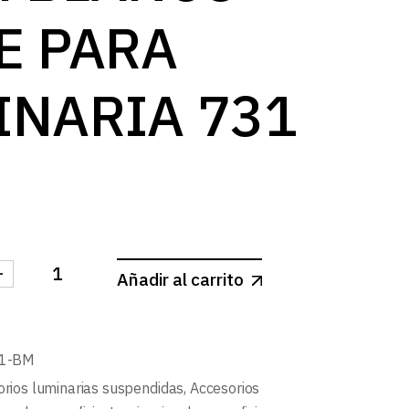
E PARA
INARIA 731
-
Añadir al carrito
SUSPENSION 1.5m BLANCO MATE PARA LUMINARIA 731
31-BM
rios luminarias suspendidas
,
Accesorios