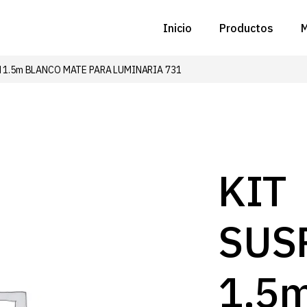
Inicio
Productos
M
 1.5m BLANCO MATE PARA LUMINARIA 731
C
N
D
C
KIT
P
SUS
Z
B
1.5