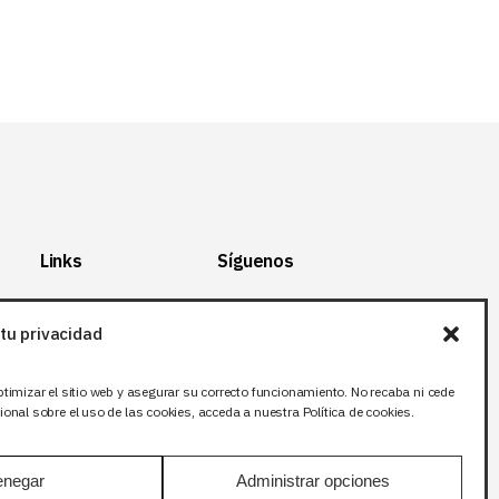
Links
Síguenos
Mapa del Sitio
Facebook
tu privacidad
Aviso legal
X (Twitter
)
Política de
Instagram
ptimizar el sitio web y asegurar su correcto funcionamiento. No recaba ni cede
privacidad
LinkedIn
onal sobre el uso de las cookies, acceda a nuestra Política de cookies.
Política de cookies
negar
Administrar opciones