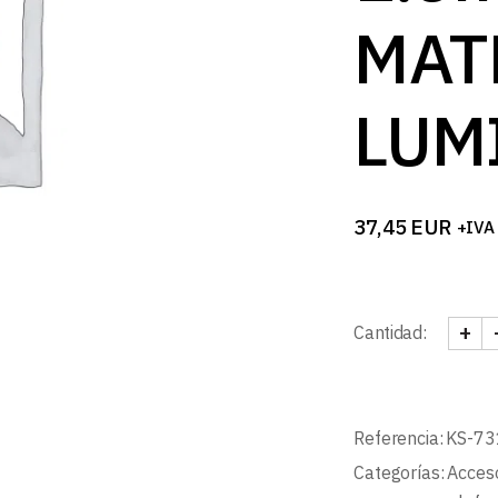
MAT
LUM
37,45
EUR
+IVA
+
Cantidad:
KIT 
Referencia:
KS-7
Categorías:
Acceso