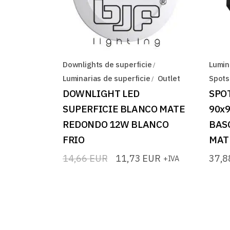
Downlights de superficie
Lumin
Luminarias de superficie
Outlet
Spots
DOWNLIGHT LED
SPO
SUPERFICIE BLANCO MATE
90x
REDONDO 12W BLANCO
BAS
FRIO
MAT
14,66
EUR
11,73
EUR
37,
+IVA
El
El
precio
precio
original
actual
era:
es:
14,66 EUR.
11,73 EUR.