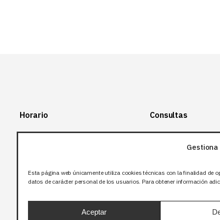
Horario
Consultas
Lunes-Viernes:
+34 966 28 88
28
Gestiona 
07:00-14:00
+34 672 12 83
Sábado y domingo:
12
Esta página web únicamente utiliza cookies técnicas con la finalidad de o
Cerrado
datos de carácter personal de los usuarios. Para obtener información adici
info@bjflighting.com
Aceptar
De