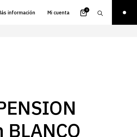
0
ás información
Mi cuenta
atálogos
Login
uestra historia
Carrito
istribuidores
Pedidos
ontacto
Recuperar
contraseña
FAQs
royectos
PENSION
ona de inspiración
log
m BLANCO