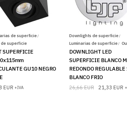
arias de superficie
Downlights de superficie
 de superficie
Luminarias de superficie
Ou
T SUPERFICIE
DOWNLIGHT LED
90x115mm
SUPERFICIE BLANCO 
CULANTE GU10 NEGRO
REDONDO REGULABLE
E
BLANCO FRIO
88
EUR
26,66
EUR
21,33
EUR
+IVA
+
El
El
precio
precio
original
actual
era:
es:
26,66 EUR.
21,33 EUR.