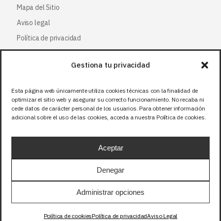
Mapa del Sitio
Aviso legal
Política de privacidad
Política de cookies
Gestiona tu privacidad
Síguenos
Esta página web únicamente utiliza cookies técnicas con la finalidad de
optimizar el sitio web y asegurar su correcto funcionamiento. No recaba ni
Facebook
cede datos de carácter personal de los usuarios. Para obtener información
adicional sobre el uso de las cookies, acceda a nuestra Política de cookies.
X (Twitter
)
Instagram
Aceptar
LinkedIn
Denegar
Precios sin IVA (21%). Tasa RAEE incluida en
Administrar opciones
aquellos productos que corresponda.
Política de cookies
Política de privacidad
Aviso Legal