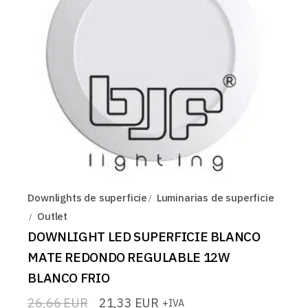
Downlights de superficie
Luminarias de superficie
Outlet
DOWNLIGHT LED SUPERFICIE BLANCO
MATE REDONDO REGULABLE 12W
BLANCO FRIO
26,66
EUR
21,33
EUR
+IVA
El
El