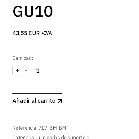
GU10
43,55
EUR
+IVA
Cantidad:
+
-
FOCO TUBULAR SUSPENDIDO 200x55mm BLANCO
Añadir al carrito
Referencia:
717-BM-BM
Categoría:
Luminarias de superficie