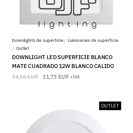
Downlights de superficie
Luminarias de superficie
Outlet
DOWNLIGHT LED SUPERFICIE BLANCO
MATE CUADRADO 12W BLANCO CALIDO
14,66
EUR
11,73
EUR
+IVA
El
El
precio
precio
original
actual
era:
es:
14,66 EUR.
11,73 EUR.
OUTLET