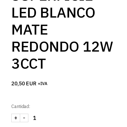
LED BLANCO
MATE
REDONDO 12W
3CCT
20,50
EUR
+IVA
Cantidad:
+
-
DOWNLIGHT SUPERFICIE LED BLANCO MATE RED