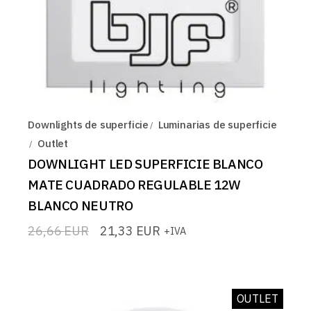
Downlights de superficie
Luminarias de superficie
Outlet
DOWNLIGHT LED SUPERFICIE BLANCO
MATE CUADRADO REGULABLE 12W
BLANCO NEUTRO
26,66
EUR
21,33
EUR
+IVA
El
El
precio
precio
original
actual
era:
es:
26,66 EUR.
21,33 EUR.
OUTLET