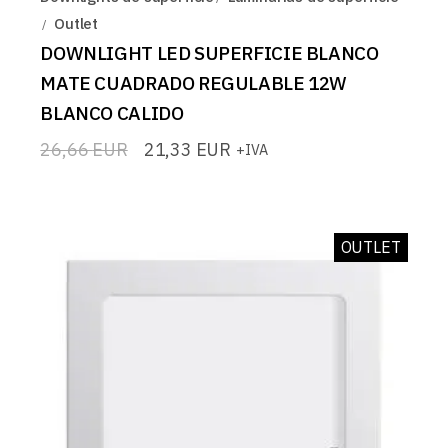
Outlet
DOWNLIGHT LED SUPERFICIE BLANCO
MATE CUADRADO REGULABLE 12W
BLANCO CALIDO
26,66
EUR
21,33
EUR
+IVA
El
El
precio
precio
original
actual
era:
es:
26,66 EUR.
21,33 EUR.
OUTLET