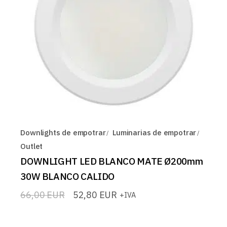
Downlights de empotrar
Luminarias de empotrar
Outlet
DOWNLIGHT LED BLANCO MATE Ø200mm
30W BLANCO CALIDO
66,00
EUR
52,80
EUR
+IVA
El
El
precio
precio
original
actual
era:
es: