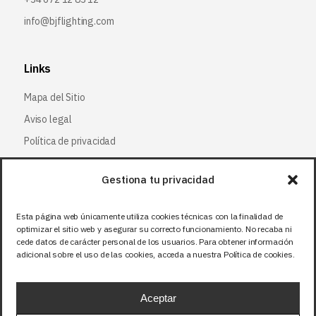
info@bjflighting.com
Links
Mapa del Sitio
Aviso legal
Política de privacidad
Política de cookies
Gestiona tu privacidad
Síguenos
Esta página web únicamente utiliza cookies técnicas con la finalidad de
optimizar el sitio web y asegurar su correcto funcionamiento. No recaba ni
Facebook
cede datos de carácter personal de los usuarios. Para obtener información
adicional sobre el uso de las cookies, acceda a nuestra Política de cookies.
X (Twitter
)
Instagram
Aceptar
LinkedIn