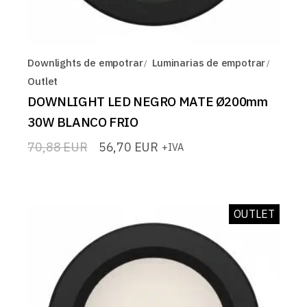
Downlights de empotrar
Luminarias de empotrar
Outlet
DOWNLIGHT LED NEGRO MATE Ø200mm
30W BLANCO FRIO
70,88
EUR
56,70
EUR
+IVA
El
El
precio
precio
original
actual
era:
es:
70,88 EUR.
56,70 EUR.
OUTLET