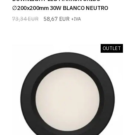
∅200x200mm 30W BLANCO NEUTRO
73,34
EUR
58,67
EUR
+IVA
El
El
precio
precio
original
actual
era:
es:
73,34 EUR.
58,67 EUR.
OUTLET