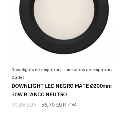
Downlights de empotrar
Luminarias de empotrar
Outlet
DOWNLIGHT LED NEGRO MATE Ø200mm
30W BLANCO NEUTRO
70,88
EUR
56,70
EUR
+IVA
El
El
precio
precio
original
actual
era:
es:
70,88 EUR.
56,70 EUR.