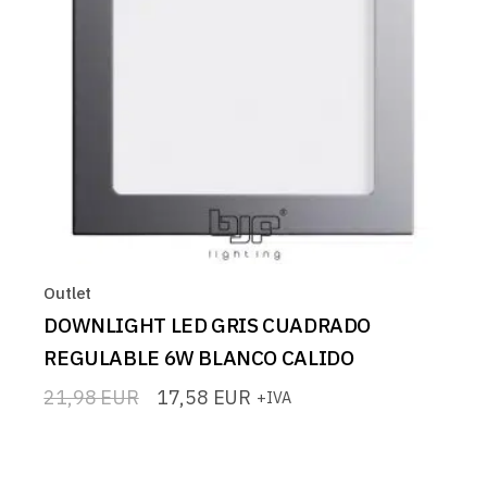
Outlet
DOWNLIGHT LED GRIS CUADRADO
REGULABLE 6W BLANCO CALIDO
21,98
EUR
17,58
EUR
+IVA
El
El
precio
precio
original
actual
era:
es:
21,98 EUR.
17,58 EUR.