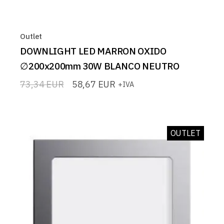
Outlet
DOWNLIGHT LED MARRON OXIDO
∅200x200mm 30W BLANCO NEUTRO
73,34
EUR
58,67
EUR
+IVA
El
El
precio
precio
original
actual
era:
es:
73,34 EUR.
58,67 EUR.
OUTLET