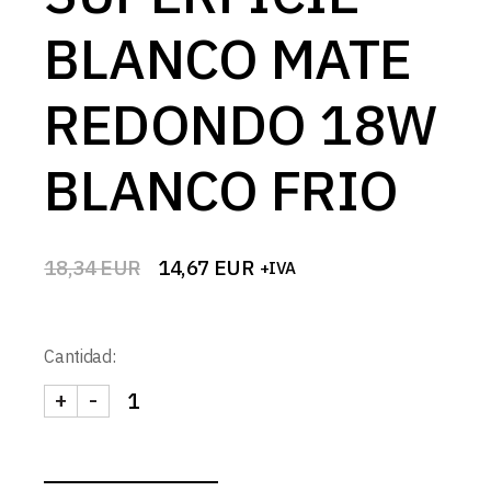
BLANCO MATE
REDONDO 18W
BLANCO FRIO
18,34
EUR
14,67
EUR
+IVA
El
El
precio
precio
original
actual
era:
es:
Cantidad:
18,34 EUR.
14,67 EUR.
+
-
DOWNLIGHT LED SUPERFICIE BLANCO MATE RED