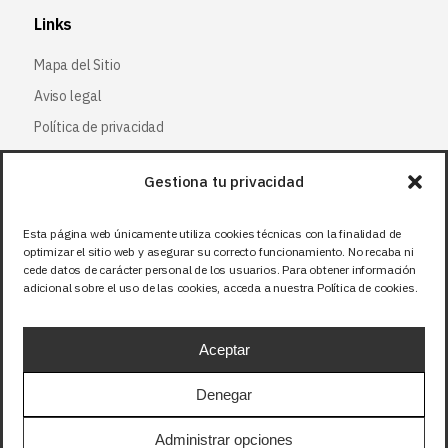
Links
Mapa del Sitio
Aviso legal
Política de privacidad
Política de cookies
Gestiona tu privacidad
Síguenos
Esta página web únicamente utiliza cookies técnicas con la finalidad de
optimizar el sitio web y asegurar su correcto funcionamiento. No recaba ni
Facebook
cede datos de carácter personal de los usuarios. Para obtener información
adicional sobre el uso de las cookies, acceda a nuestra Política de cookies.
X (Twitter
)
Instagram
Aceptar
LinkedIn
Denegar
Precios sin IVA (21%). Tasa RAEE incluida en
Administrar opciones