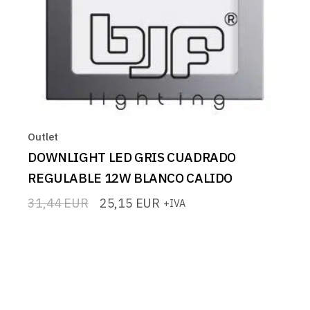
Outlet
DOWNLIGHT LED GRIS CUADRADO
REGULABLE 12W BLANCO CALIDO
31,44
EUR
25,15
EUR
+IVA
El
El
precio
precio
original
actual
era:
es:
31,44 EUR.
25,15 EUR.