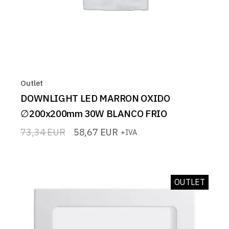
Outlet
DOWNLIGHT LED MARRON OXIDO
∅200x200mm 30W BLANCO FRIO
73,34
EUR
58,67
EUR
+IVA
El
El
precio
precio
original
actual
era:
es:
73,34 EUR.
58,67 EUR.
OUTLET