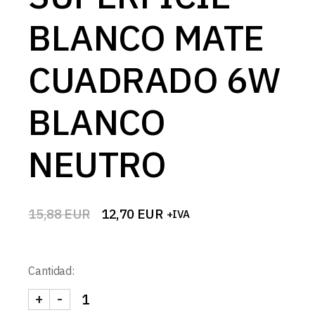
BLANCO MATE
CUADRADO 6W
BLANCO
NEUTRO
15,88
EUR
12,70
EUR
+IVA
El
El
precio
precio
original
actual
era:
es:
Cantidad:
15,88 EUR.
12,70 EUR.
+
-
DOWNLIGHT LED SUPERFICIE BLANCO MATE CU