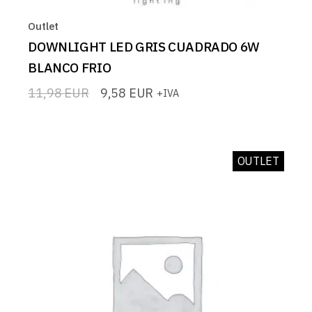
Outlet
DOWNLIGHT LED GRIS CUADRADO 6W
BLANCO FRIO
11,98
EUR
9,58
EUR
+IVA
El
El
precio
precio
original
actual
era:
es:
11,98 EUR.
9,58 EUR.
OUTLET