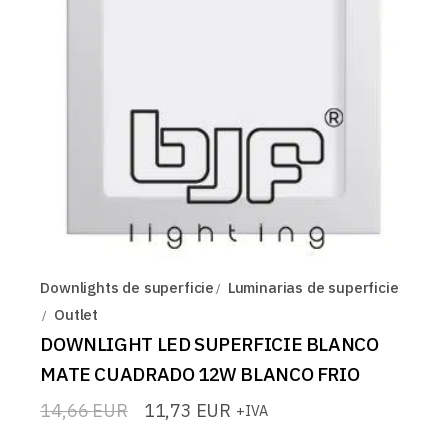
Downlights de superficie
Luminarias de superficie
Outlet
DOWNLIGHT LED SUPERFICIE BLANCO
MATE CUADRADO 12W BLANCO FRIO
14,66
EUR
11,73
EUR
+IVA
El
El
precio
precio