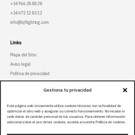
+34 966 28 88 28
+34 672 12 83 12
info@bjflighting.com
Links
Mapa del Sitio
Aviso legal
Política de privacidad
Política de cookies
Gestiona tu privacidad
Síguenos
Esta página web únicamente utiliza cookies técnicas con la finalidad de
optimizar el sitio web y asegurar su correcto funcionamiento. No recaba ni
Facebook
cede datos de carácter personal de los usuarios. Para obtener información
adicional sobre el uso de las cookies, acceda a nuestra Política de cookies.
X (Twitter
)
Instagram