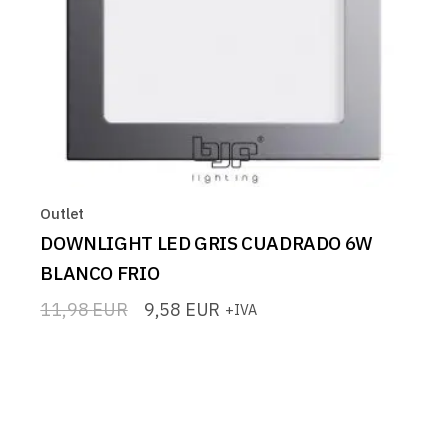
Outlet
DOWNLIGHT LED GRIS CUADRADO 6W
BLANCO FRIO
11,98
EUR
9,58
EUR
+IVA
El
El
precio
precio
original
actual
era:
es:
11,98 EUR.
9,58 EUR.