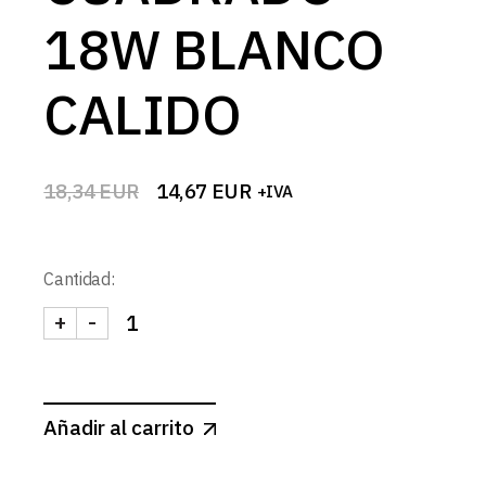
18W BLANCO
CALIDO
18,34
EUR
14,67
EUR
+IVA
El
El
precio
precio
original
actual
era:
es:
Cantidad:
18,34 EUR.
14,67 EUR.
+
-
DOWNLIGHT LED SUPERFICIE BLANCO MATE CUA
Añadir al carrito