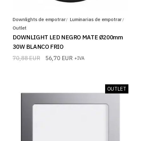
Downlights de empotrar
Luminarias de empotrar
Outlet
DOWNLIGHT LED NEGRO MATE Ø200mm
30W BLANCO FRIO
70,88
EUR
56,70
EUR
+IVA
El
El
precio
precio
original
actual
era:
es:
70,88 EUR.
56,70 EUR.
OUTLET