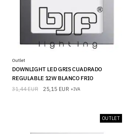
Outlet
DOWNLIGHT LED GRIS CUADRADO
REGULABLE 12W BLANCO FRIO
31,44
EUR
25,15
EUR
+IVA
El
El
precio
precio
original
actual
era:
es:
31,44 EUR.
25,15 EUR.
OUTLET