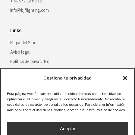
+34 672 12 83 12
info@bjflighting.com
Links
Mapa del Sitio
Aviso legal
Política de privacidad
Política de cookies
Gestiona tu privacidad
Síguenos
Esta página web únicamente utiliza cookies técnicas con la finalidad de
optimizar el sitio web y asegurar su correcto funcionamiento. No recaba ni
Facebook
cede datos de carácter personal de los usuarios. Para obtener información
adicional sobre el uso de las cookies, acceda a nuestra Política de cookies.
X (Twitter
)
Instagram
Aceptar
LinkedIn