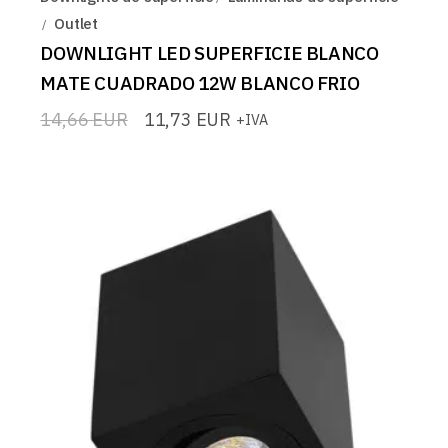
Outlet
DOWNLIGHT LED SUPERFICIE BLANCO
MATE CUADRADO 12W BLANCO FRIO
14,66
EUR
11,73
EUR
+IVA
El
El
precio
precio
original
actual
era:
es:
14,66 EUR.
11,73 EUR.