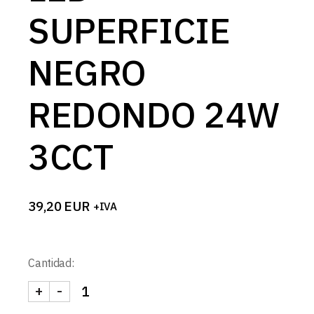
SUPERFICIE
NEGRO
REDONDO 24W
3CCT
39,20
EUR
+IVA
Cantidad:
+
-
DOWNLIGHT LED SUPERFICIE NEGRO REDONDO 2