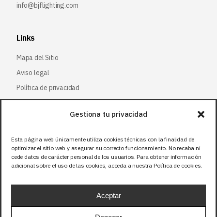
info@bjflighting.com
Links
Mapa del Sitio
Aviso legal
Política de privacidad
Política de cookies
Gestiona tu privacidad
Síguenos
Esta página web únicamente utiliza cookies técnicas con la finalidad de
optimizar el sitio web y asegurar su correcto funcionamiento. No recaba ni
Facebook
cede datos de carácter personal de los usuarios. Para obtener información
adicional sobre el uso de las cookies, acceda a nuestra Política de cookies.
X (Twitter
)
Instagram
Aceptar
LinkedIn