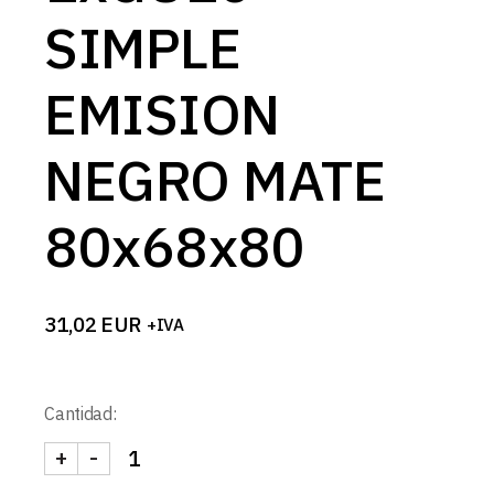
SIMPLE
EMISION
NEGRO MATE
80x68x80
31,02
EUR
+IVA
Cantidad:
+
-
APLIQUE IP65 1xGU10 SIMPLE EMISION NEGRO M