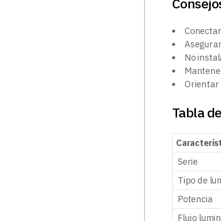
Consejos
Conectar
Asegurar
No instal
Mantener 
Orientar 
Tabla de
Caracterís
Serie
Tipo de lu
Potencia
Flujo lumi