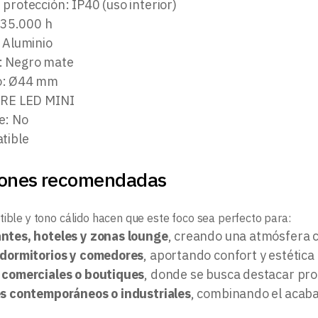
protección: IP40 (uso interior)
: 35.000 h
 Aluminio
: Negro mate
o: Ø44 mm
URE LED MINI
e: No
tible
iones recomendadas
tible y tono cálido hacen que este foco sea perfecto para:
ntes, hoteles y zonas lounge
, creando una atmósfera cá
 dormitorios y comedores
, aportando confort y estética
 comerciales o boutiques
, donde se busca destacar prod
es contemporáneos o industriales
, combinando el acaba