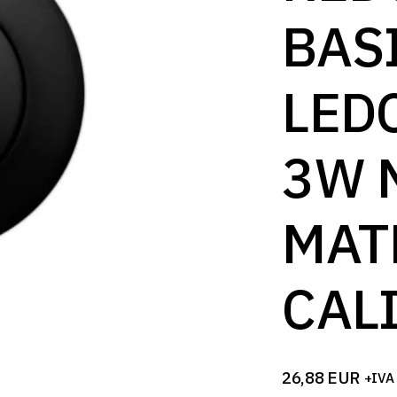
B
BAS
LED
3W 
MAT
CAL
26,88
EUR
+IVA