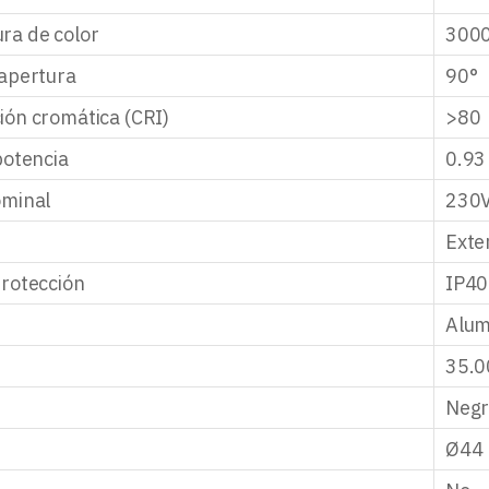
ra de color
3000
apertura
90°
ón cromática (CRI)
>80
potencia
0.93
ominal
230
Exte
rotección
IP40 
Alum
35.0
Negr
Ø44