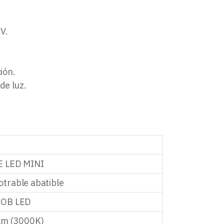
V.
ión.
de luz.
 LED MINI
trable abatible
COB LED
lm (3000K)