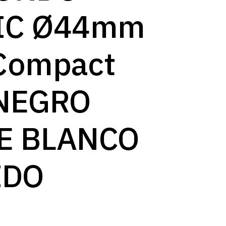
log
IC Ø44mm
Compact
NEGRO
E BLANCO
IDO