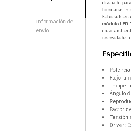
diseñado para
luminarias com
Fabricado en
Información de
módulo LED 
envío
crear ambient
necesidades de
Especifi
Potencia
Flujo lu
Temperat
Ángulo d
Reproduc
Factor d
Tensión 
Driver: E