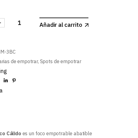
-
Añadir al carrito
MINI REDONDO BASIC Ø44mm LEDCompact 3W NEGRO
NM-3BC
arias de empotrar
,
Spots de empotrar
ing
a
o Cálido
es un foco empotrable abatible