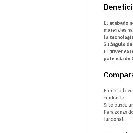
Benefici
El
acabado n
materiales na
La
tecnologí
Su
ángulo de
El
driver ext
potencia de 
Compara
Frente a la v
contraste.
Si se busca un
Para zonas do
funcional.