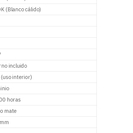
K (Blanco cálido)
V
rno incluido
(uso interior)
inio
00 horas
o mate
 mm