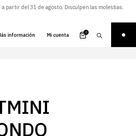
 partir del 31 de agosto. Disculpen las molestias.
0
ás información
Mi cuenta
atálogos
Login
uestra historia
Carrito
istribuidores
Pedidos
ontacto
Recuperar
TMINI
contraseña
FAQs
royectos
ONDO
ona de inspiración