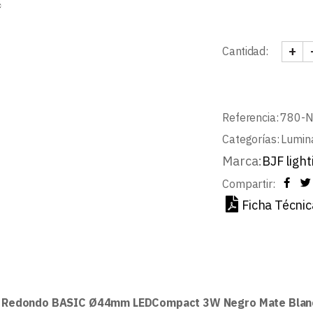
+
Cantidad:
SPOT
Referencia:
780-
Categorías:
Lumin
Marca:
BJF light
Compartir:
Ficha Técnic
Redondo BASIC Ø44mm LEDCompact 3W Negro Mate Blanc