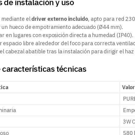
 de instalación y uso
 mediante el
driver externo incluido
, apto para red 230
 un hueco de empotramiento adecuado (Ø44 mm).
ar en lugares con exposición directa a humedad (IP40).
espacio libre alrededor del foco para correcta ventilac
el cabezal abatible tras la instalación para dirigir el haz 
 características técnicas
tica
Valor
PURE
minaria
Empo
3W 
noso
580 