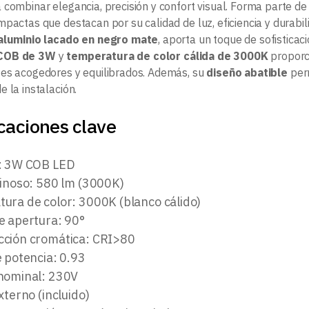
 combinar elegancia, precisión y confort visual. Forma parte de 
pactas que destacan por su calidad de luz, eficiencia y durabil
aluminio lacado en negro mate
, aporta un toque de sofisticac
COB de 3W
y
temperatura de color cálida de 3000K
proporci
es acogedores y equilibrados. Además, su
diseño abatible
perm
 la instalación.
caciones clave
: 3W COB LED
minoso: 580 lm (3000K)
ura de color: 3000K (blanco cálido)
e apertura: 90°
ción cromática: CRI>80
e potencia: 0.93
nominal: 230V
xterno (incluido)