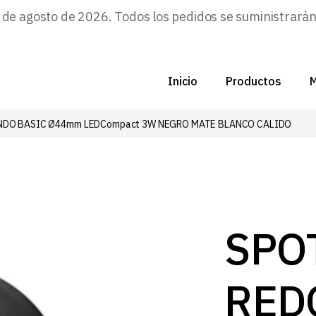
e agosto de 2026. Todos los pedidos se suministrarán a
Inicio
Productos
M
NDO BASIC Ø44mm LEDCompact 3W NEGRO MATE BLANCO CALIDO
C
N
D
C
SPO
P
RED
Z