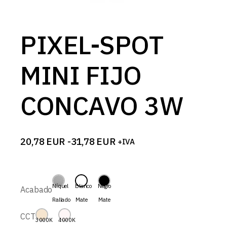
PIXEL-SPOT
MINI FIJO
CONCAVO 3W
20,78
EUR
-
31,78
EUR
+IVA
Rango
de
precios:
desde
20,78 EUR
Níquel
Blanco
Negro
Acabado
hasta
Rallado
Mate
Mate
31,78 EUR
CCT
3000K
4000K