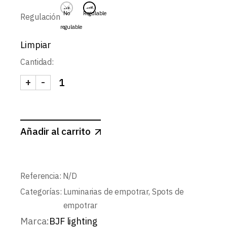
No
Regulable
Regulación
regulable
Limpiar
Cantidad:
+
-
PIXEL-SPOT MINI FIJO CONCAVO 3W cantidad
Añadir al carrito
Referencia:
N/D
Categorías:
Luminarias de empotrar
,
Spots de
empotrar
Marca:
BJF lighting