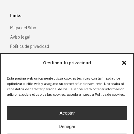
Links
Mapa del Sitio
Aviso legal
Política de privacidad
Política de cookies
Gestiona tu privacidad
Síguenos
Esta página web únicamente utiliza cookies técnicas con la finalidad de
optimizar el sitio web y asegurar su correcto funcionamiento. No recaba ni
Facebook
cede datos de carácter personal de los usuarios. Para obtener información
adicional sobre el uso de las cookies, acceda a nuestra Política de cookies.
X (Twitter
)
Instagram
Aceptar
LinkedIn
Denegar