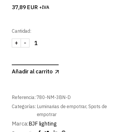
37,89
EUR
+IVA
Cantidad:
+
-
SPOTMINI REDONDO BASIC Ø44mm LEDCompact
Añadir al carrito
Referencia:
780-NM-3BN-D
Categorías:
Luminarias de empotrar
,
Spots de
empotrar
Marca:
BJF lighting