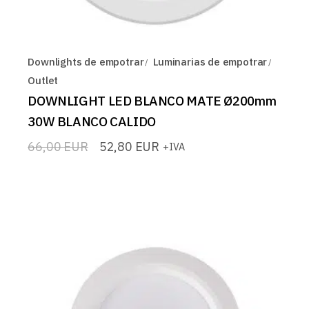
Downlights de empotrar
Luminarias de empotrar
Outlet
DOWNLIGHT LED BLANCO MATE Ø200mm
30W BLANCO CALIDO
66,00
EUR
52,80
EUR
+IVA
El
El
precio
precio
original
actual
era:
es:
66,00 EUR.
52,80 EUR.