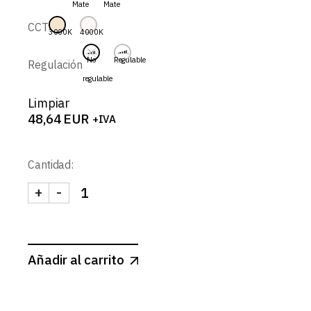
Mate
Mate
58,79 EUR
CCT
3000K
4000K
No
Regulable
Regulación
regulable
Limpiar
48,64
EUR
+IVA
Cantidad:
+
-
DRACO-SPOT REDONDO BASCULANTE 9W cantid
Añadir al carrito