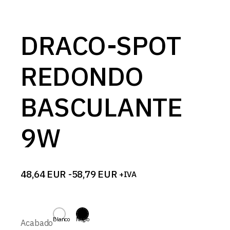
DRACO-SPOT
REDONDO
BASCULANTE
9W
48,64
EUR
-
58,79
EUR
+IVA
Rango
de
precios:
desde
48,64 EUR
Blanco
Negro
Acabado
hasta