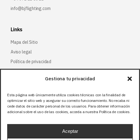
info@bjflighting.com
Links
Mapa del Sitio
Aviso legal
Política de privacidad
Política de cookies
Gestiona tu privacidad
Síguenos
Esta página web únicamente utiliza cookies técnicas con la finalidad de
optimizar el sitio web y asegurar su correcto funcionamiento. No recaba ni
Facebook
cede datos de carácter personal de los usuarios. Para obtener información
adicional sobre el uso de las cookies, acceda a nuestra Política de cookies.
X (Twitter
)
Instagram
Aceptar
LinkedIn