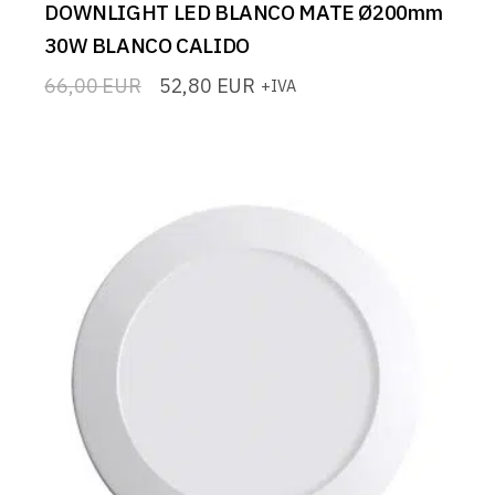
DOWNLIGHT LED BLANCO MATE Ø200mm
30W BLANCO CALIDO
66,00
EUR
52,80
EUR
+IVA
El
El
precio
precio
original
actual
era:
es:
66,00 EUR.
52,80 EUR.