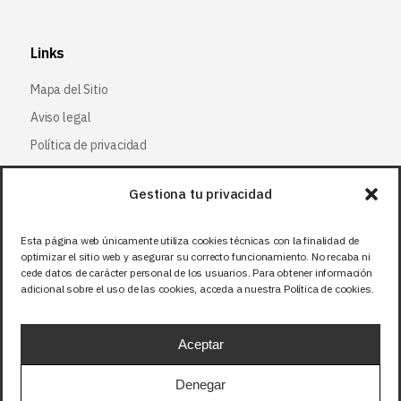
Links
Mapa del Sitio
Aviso legal
Política de privacidad
Política de cookies
Gestiona tu privacidad
Síguenos
Esta página web únicamente utiliza cookies técnicas con la finalidad de
optimizar el sitio web y asegurar su correcto funcionamiento. No recaba ni
Facebook
cede datos de carácter personal de los usuarios. Para obtener información
adicional sobre el uso de las cookies, acceda a nuestra Política de cookies.
X (Twitter
)
Instagram
Aceptar
LinkedIn
Denegar