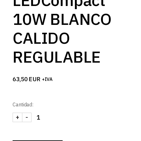
LEDCompact
10W BLANCO
CALIDO
REGULABLE
63,50
EUR
+IVA
Cantidad:
+
-
SPOT REDONDO CONCAVO ASIMETRICO NEGRO M